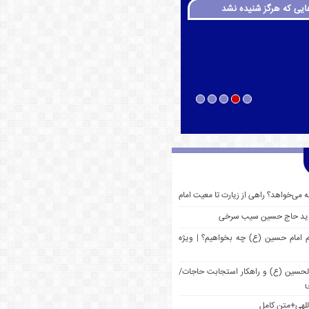
ایی که هرگز شنیده نشد
چه می‌خواهد؟ راهی از زیارت تا معیت امام
 جدید حاج حسین سیب سرخی
م امام حسین (ع) چه بخواهیم؟ | ویژه
 الحسین (ع) و راهکار استجابت حاجات/
ی
للهی+متن کامل