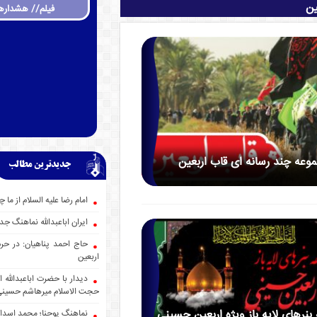
ین
فیلم// هشداره
وعه چند رسانه ای قاب اربعین
جدیدترین مطالب
امام رضا علیه السلام از ما 
ایران اباعبدالله نماهنگ
حاج احمد پناهیان: در حر
اربعین
دیدار با حضرت اباعبدالله
حجت الاسلام میرهاشم حسین
نرهای لایه باز ویژه اربعین حسینی
نماهنگ یوحنا؛ محمد اسدا