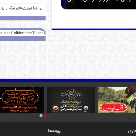
چرا پیروزی‌های بزرگ را روا
[rev_slider alias="slider-1" slidertitle="Slider 1"][/rev_slider]
اری
پیوندها