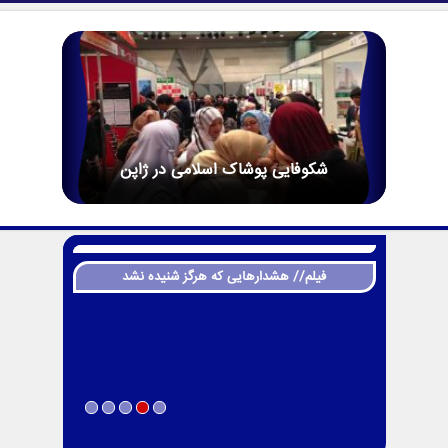
شکوفایی پوشاک اسلامی در ژاپن
فیلم// هشدارهایی که هرگز شنیده نشد