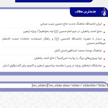
جدیدترین مطالب
ایران اباعبدالله نماهنگ جدید حاج حسین سیب سرخی
حاج احمد پناهیان: در حرم امام حسین (ع) چه بخواهیم؟ | ویژه اربعین
دیدار با حضرت اباعبدالله الحسین (ع) و راهکار استجابت حاجات/ حجت الاسلام
میرهاشم حسینی
نماهنگ یوحنا؛ محمد اسداللهی+متن کامل
چرا پیروزی‌های بزرگ را روایت نمی‌کنیم؟ | حاج احمد پناهیان
نمایشگاه «راه‌های روح» در وین | مقایسه پیاده‌روی اربعین و کامینو برای گفت‌وگوی ادیان
[rev_slider alias="slider-1" slidertitle="Slider 1"][/rev_slider]