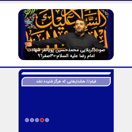
صوت|کربلایی محمدحسین پویانفر شهادت
امام رضا علیه السلام-30صفر96
فیلم// هشدارهایی که هرگز شنیده نشد