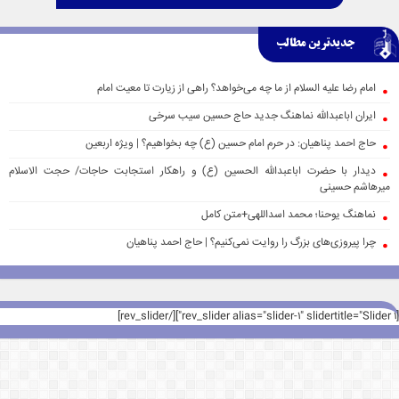
جدیدترین مطالب
امام رضا علیه السلام از ما چه می‌خواهد؟ راهی از زیارت تا معیت امام
ایران اباعبدالله نماهنگ جدید حاج حسین سیب سرخی
حاج احمد پناهیان: در حرم امام حسین (ع) چه بخواهیم؟ | ویژه اربعین
دیدار با حضرت اباعبدالله الحسین (ع) و راهکار استجابت حاجات/ حجت الاسلام
میرهاشم حسینی
نماهنگ یوحنا؛ محمد اسداللهی+متن کامل
چرا پیروزی‌های بزرگ را روایت نمی‌کنیم؟ | حاج احمد پناهیان
[rev_slider alias="slider-1" slidertitle="Slider 1"][/rev_slider]