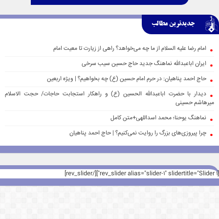
جدیدترین مطالب
امام رضا علیه السلام از ما چه می‌خواهد؟ راهی از زیارت تا معیت امام
ایران اباعبدالله نماهنگ جدید حاج حسین سیب سرخی
حاج احمد پناهیان: در حرم امام حسین (ع) چه بخواهیم؟ | ویژه اربعین
دیدار با حضرت اباعبدالله الحسین (ع) و راهکار استجابت حاجات/ حجت الاسلام
میرهاشم حسینی
نماهنگ یوحنا؛ محمد اسداللهی+متن کامل
چرا پیروزی‌های بزرگ را روایت نمی‌کنیم؟ | حاج احمد پناهیان
[rev_slider alias="slider-1" slidertitle="Slider 1"][/rev_slider]