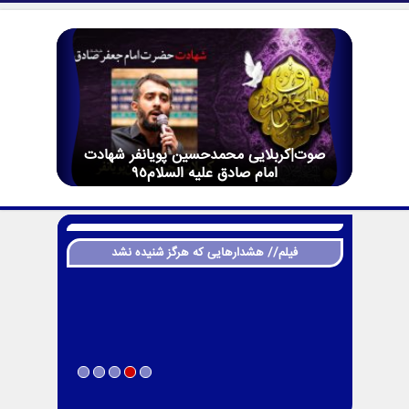
صوت|کربلایی محمدحسین پویانفر شهادت
امام صادق علیه السلام95
فیلم// هشدارهایی که هرگز شنیده نشد