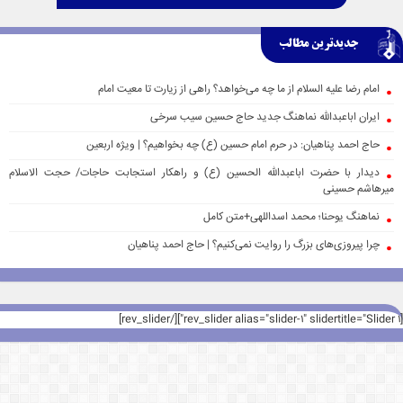
جدیدترین مطالب
امام رضا علیه السلام از ما چه می‌خواهد؟ راهی از زیارت تا معیت امام
ایران اباعبدالله نماهنگ جدید حاج حسین سیب سرخی
حاج احمد پناهیان: در حرم امام حسین (ع) چه بخواهیم؟ | ویژه اربعین
دیدار با حضرت اباعبدالله الحسین (ع) و راهکار استجابت حاجات/ حجت الاسلام
میرهاشم حسینی
نماهنگ یوحنا؛ محمد اسداللهی+متن کامل
چرا پیروزی‌های بزرگ را روایت نمی‌کنیم؟ | حاج احمد پناهیان
[rev_slider alias="slider-1" slidertitle="Slider 1"][/rev_slider]