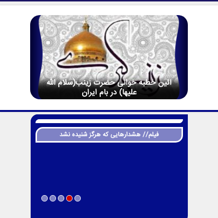
آئین خطبه خوانی حضرت زینب(سلام الله
علیها) در بام ایران
فیلم// هشدارهایی که هرگز شنیده نشد