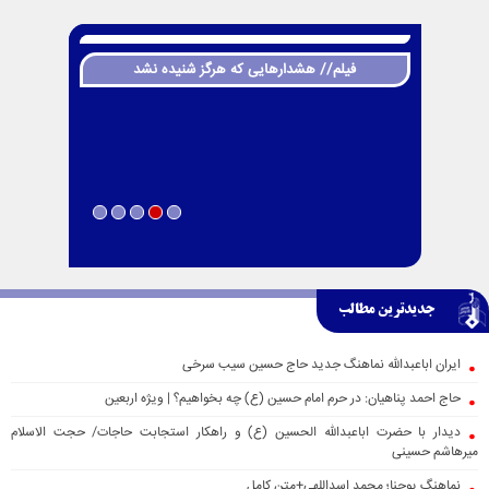
فیلم// هشدارهایی که هرگز شنیده نشد
جدیدترین مطالب
ایران اباعبدالله نماهنگ جدید حاج حسین سیب سرخی
حاج احمد پناهیان: در حرم امام حسین (ع) چه بخواهیم؟ | ویژه اربعین
دیدار با حضرت اباعبدالله الحسین (ع) و راهکار استجابت حاجات/ حجت الاسلام
میرهاشم حسینی
نماهنگ یوحنا؛ محمد اسداللهی+متن کامل