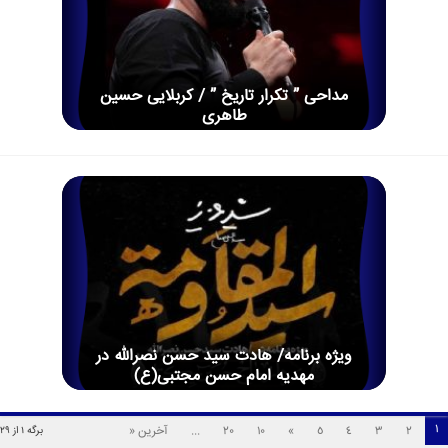
مداحی ” تکرار تاریخ ” / کربلایی حسین
طاهری
ویژه برنامه/ هادت سید حسن نصرالله در
مهدیه امام حسن مجتبی(ع)
1
2
3
4
5
»
10
20
...
آخرین «
برگه 1 از 29