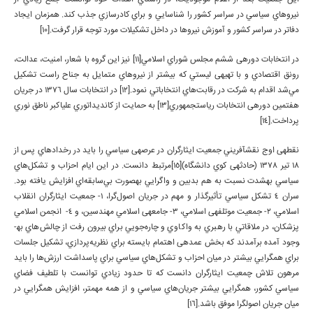
نيروهاي سياسي در سراسر كشور را شناسايي و براي كادرسازي جذب كند. همزمان ايجاد
دفاتر در سراسر كشور و آموزش نيروها در داخل تشكيلات مورد توجه قرار گرفت.[10]
در انتخابات دوره­ی ششم مجلس شوراي اسلامي[11] نيز اين گروه با شعار، امنيت، عدالت،
رونق اقتصادي و با تهيه­ی ليستي كه بيشتر از نيروهاي متمايل به جناح راست تشكيل
مي‌شد اقدام به شركت در رقابت‌هاي انتخاباتي نمود.[12] در انتخابات سال 1376 در جريان
هفتمين دوره­ی انتخابات رياست­جمهوري[13] به حمايت از كانديداتوري علي­اكبر ناطق نوري
پرداخت.[14]
نقطه­ی اوج نقش­آفريني جمعیت ايثارگران در عرصه­ی سياسي را بايد در رخدادهاي پس از
18 تير 1378 (حادثه­ی كوي دانشگاه)[15]مرتبط دانست. در اين ايام احزاب و تشكل‌هاي
سياسي به­شدت نسبت به هم بدبين و واگرايي به­صورت بي‌سابقه‌اي افزايش يافته بود.
سران 4 تشكل سياسي تأثيرگذار و مهم در جريان اصول‌گرا، 1- جمعيت ايثارگران انقلاب
اسلامي، 2- جمعيت موتلفه­ی اسلامي، 3- جامعه­ی اسلامي مهندسين، و 4- انجمن اسلامي
پزشكان، در ملاقاتي با رهبري به واكاوي و چاره‌جويي براي بيرون رفت از چالش‌هاي به­
وجود آمده برآمدند كه بخش عمده­ی اهتمام بايسته براي نظريه‌پردازي، تشكيل جلسات
براي هم­گرايي بيشتر در ميان احزاب و تشكل‌هاي سياسي براي پاسداشت ارزش‌ها را بايد
مرهون تلاش چمعیت ايثارگران دانست كه تا حدود زيادي توانست با تلطيف فضاي
سياسي كشور، هم­گرايي بيشتر جريان‌هاي سياسي و از همه مهم­تر، افزايش هم­گرايي در
ميان جريان اصول­گرا موفق باشد.[16]