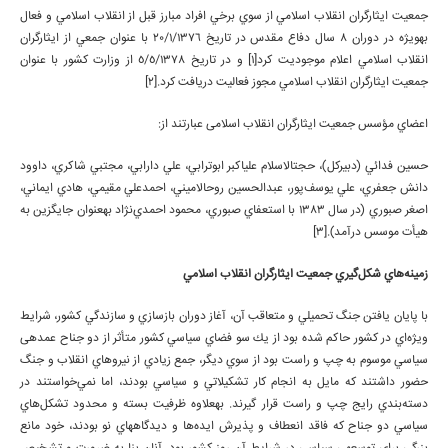
جمعيت ايثارگران انقلاب اسلامي از سوي برخي افراد مبارز قبل از انقلاب اسلامي و فعال
به­ويژه در دوران 8 سال دفاع مقدس در تاريخ 20/1/1376 با عنوان جمعي از ايثارگران
انقلاب اسلامي اعلام موجوديت كرد[1] و در تاريخ 5/5/1378 از وزارت كشور با عنوان
جمعيت ايثارگران انقلاب اسلامي مجوز فعاليت دريافت كرد.[2]
اعضاي مؤسس جمعيت ايثارگران انقلاب اسلامی عبارتند از:
حسين فدائي (دبيركل)، حجت­الاسلام علي­اكبر ابوترابي، علي دارابي، مجتبي شاكري، داوود
دانش جعفري، علي يوسف‌پور، عبدالحسين روح­الاميني، احمدعلي مقيمي، هادي ايماني،
اصغر صبوري (در سال 1383 با استعفاي صبوري، محمود احمدي‌نژاد به­عنوان جايگزين به
هيأت موسس درآمد).[3]
زمينه‌هاي شكل‌گيري جمعيت ايثارگران انقلاب اسلامي
با پايان يافتن جنگ تحميلي و متعاقب آن، آغاز دوران بازسازي و سازندگي كشور، شرايط
ويژه‌اي در كشور حاكم شده بود از يك سو فضاي سياسي كشور متأثر از دو جناح عمده­ی
سياسي موسوم به چپ و راست بود از سوي ديگر، جمع زيادي از نيروهاي انقلاب و جنگ
حضور داشتند كه مايل به انجام كار تشكيلاتي و سياسي بودند، اما نمي‌خواستند در
دسته‌بندي رايج چپ و راست قرار گيرند. به­علاوه ظرفيت بسته و محدود تشكل‌هاي
سياسي دو جناح كه فاقد انعطاف و پذيرش ايده‌ها و ديدگاه­هاي نو بودند، خود مانع