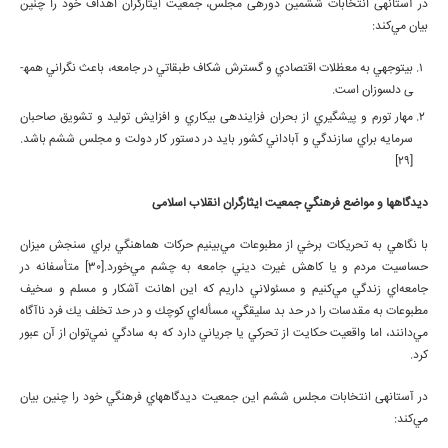
در آستانه­ی انتخابات ششمين دوره­ی مجلس، جمعيت ايثارگران اهداف خود را چنين
بيان مي‌كند:
بي­توجهي به معظلات اقتصادي و گسترش شكاف طبقاتي در جامعه، باعث نگراني همه­
ی دلسوزان است.
مهار تورم و پيش­گيري از بحران فزاينده­ی بيكاري و افزايش توليد و تشويق صاحبان
سرمايه براي سازندگي و آباداني كشور بايد در دستور كار دولت و مجلس ششم باشد.
[29]
ديدگاه­ها و مواضع فرهنگي جمعيت ايثارگران انقلاب اسلامی
با نگاهي به تحريكات برخي از مطبوعات مي‌بينيم حركات هماهنگي براي سنجش ميزان
حساسيت مردم و يا كاهش غيرت ديني جامعه به چشم مي‌خورد.[30] متأسفانه در
جامعه‌اي زندگي مي‌كنيم و مسئولاني داريم كه اين اهانت آشكار و مسلم و سخيف
مطبوعات به مقدسات را در حد بد سليقگي، مسأله‌اي كوچك و در حد تخلف يك فرد ناآگاه
مي‌دانند، اما واقعيت حكايت از تحركي يا جرياني دارد كه به سادگي نمي‌توان از آن عبور
كرد.
در آستانه­ی انتخابات مجلس ششم اين جمعيت ديدگاه­هاي فرهنگي خود را چنين بيان
مي‌كند: