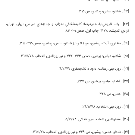
[22] . شادلو، عباس؛ پيشين، ص 315.
[23] . رك. ظريفي‌نيا، حميدرضا؛ كالبدشكافي احزاب و جناح‌هاي سياسي ايران، تهران،
آزادي انديشه، 1378، چاپ اول، صص 101- 83.
[24] . مظفري، آيت؛ پيشين، ص 141 و نیز شادلو، عباس؛ پيشين، صص 315- 314.
[25] . شادلو، عباس؛ پيشين، صص 323- 322 و نیز روزنامه­ی انتخاب 26/11/78.
[26] . روزنامه­ی رسالت، داود دانش­جعفری، 6/2/79.
[27] . شادلو، عباس؛ پيشين، ص 327.
[28] . همان، ص 328.
[29] . روزنامه­ی انتخاب، 26/11/78.
[30] . هفته­نامه­ی شما، حسین فدائی، 5/7/78.
[31] . شادلو، عباس؛ پيشين، ص 329 و نیز روزنامه­ی انتخاب، 26/1/78.