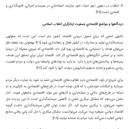
انقلاب در دهه­ی دوم حيات خود نيازمند اصلاحاتي در سيستم اجرائي، قانون­گذاري و
قضايي است.[25]
ديدگاه­ها و مواضع اقتصادي جمعيت ايثارگران انقلاب اسلامی
نكته­ی اصلي كه براي تحول دروني اقتصاد كشور نياز است اين است كه مقوله­ی
سرمايه‌گذاري توليد و صادرات در كشور فعال و راه­اندازي شود.[26] به­عنوان يك نقطه نظر
مي‌توان هدف را دستيابي به اقتصادي پويا قرار داد، افتصادي كه نيروي محركه آن درونزا
باشد و بر اساس انگيزه‌هاي رايج اقتصادي كار كند. اقتصاد ايران براي تحقق اين هدف،
زمينه‌ها و پتانسيل‌هاي لازم را دارد. ما بايد به نهادهاي واسطه بين دولت و مردم اهميت
زيادي بدهيم و اجازه ندهيم اختاپوس دولت، آنها را نابود كند.[27]
براي خروج از ركود اقتصادي بايد فعاليت‌هاي اقتصادي تشديد شود به­ عبارت ديگر مردم
سرمايه و امكانات خودشان را كه قابل توجه است در طرح‌هاي اقتصادي به كارگيرند و نه
اين­كه در طرح‌هاي دلالي و سفته‌بازي و كارهاي غير مولد اقتصادي مشغول شوند. آمار
نشان مي‌دهد كه مشكل بيكاري ناشي از كاهش سرمايه‌گذاري است تا اين پديده حل
نشود نمي‌توان با بيكاري مبارزه كرد. اگر دولت توان كافي سرمايه‌گذاري داشت گرچه
اقتصاد دولتي سيطره پيدا مي‌كرد، مي‌توانست مشكل بيكاري را حل كند ولي وقتي منابع
دولتي كفايت نمي‌كند بايد مردم به صحنه بيايند.[28]