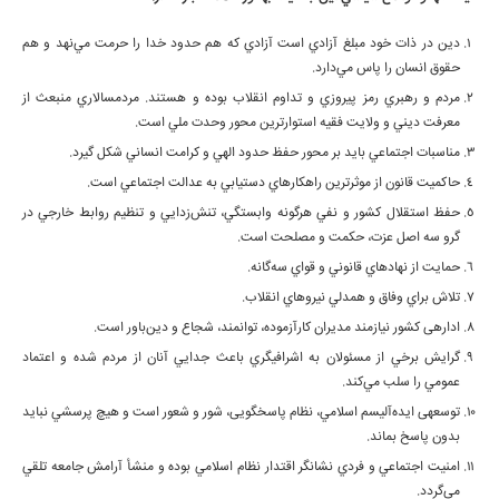
دين در ذات خود مبلغ آزادي است آزادي كه هم حدود خدا را حرمت مي‌نهد و هم
حقوق انسان را پاس مي‌دارد.
مردم و رهبري رمز پيروزي و تداوم انقلاب بوده و هستند. مردم­سالاري منبعث از
معرفت ديني و ولايت فقيه استوارترين محور وحدت ملي است.
مناسبات اجتماعي بايد بر محور حفظ حدود الهي و كرامت انساني شكل گيرد.
حاكميت قانون از موثرترين راهكارهاي دستيابي به عدالت اجتماعي است.
حفظ استقلال كشور و نفي هرگونه وابستگي، تنش‌زدايي و تنظيم روابط خارجي در
گرو سه اصل عزت، حكمت و مصلحت است.
حمايت از نهادهاي قانوني و قواي سه‌گانه.
تلاش براي وفاق و همدلي نيروهاي انقلاب.
اداره­ی كشور نيازمند مديران كارآزموده، توانمند، شجاع و دين‌باور است.
گرايش برخي از مسئولان به اشرافي­گري باعث جدايي آنان از مردم شده و اعتماد
عمومي را سلب مي‌كند.
توسعه­ی ايده‌آليسم اسلامي، نظام پاسخگويی، شور و شعور است و هيچ پرسشي نبايد
بدون پاسخ بماند.
امنيت اجتماعي و فردي نشان­گر اقتدار نظام اسلامي بوده و منشأ آرامش جامعه تلقي
مي‌گردد.