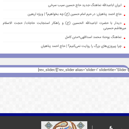
ایران اباعبدالله نماهنگ جدید حاج حسین سیب سرخی
حاج احمد پناهیان: در حرم امام حسین (ع) چه بخواهیم؟ | ویژه اربعین
دیدار با حضرت اباعبدالله الحسین (ع) و راهکار استجابت حاجات/ حجت الاسلام
میرهاشم حسینی
نماهنگ یوحنا؛ محمد اسداللهی+متن کامل
چرا پیروزی‌های بزرگ را روایت نمی‌کنیم؟ | حاج احمد پناهیان
[rev_slider alias="slider-1" slidertitle="Slider 1"][/rev_slider]