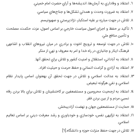
اعتقاد و وفاداري به آرمان‌ها، انديشه‌ها و آراي حضرت امام خميني.
اعتقاد به ضرورت وحدت و همدلي تشكل‌ها و جناح‌هاي سياسي.
تلاش در جهت مبارزه بر عليه استكبار، نژادپرستي و صهيونيسم.
تأكيد بر حفظ و اجراي اصول سياست خارجي بر اساس اصول، عزت، حكمت، مصلحت
و تأمين منافع ملي.
تلاش در جهت توسعه و ترويج اخوت و برادري در ميان نيروهاي انقلاب و اشاعه­ی
فرهنگ ايثار و جانبازي در راه خدا و امر به معروف و نهي از منكر.
اعتقاد به آباداني، استقلال و امنيت كشور و تلاش براي تحقق آنها.
اعتقاد به آزادي و كرامت انساني و حفظ حرمت و حيثيت افراد.
اعتقاد به عدالت اسلامي و تلاش در جهت تحقق آن به­عنوان اساس پايدار نظام
اسلامي و نفي هرگونه تبعيض.
اعتقاد به ارجحيت محرومين و مستضعفين بر كاخ­نشينان و تلاش براي بالا بردن رفاه
نسبي مردم و از بين بردن فقر.
حمايت از مستضعفين جهان و نهضت آزادي­بخش.
اعتقاد به تزكيه­ی نفس، خودسازي و خودباوري و رشد معرفت ديني بر اساس تعاليم
اسلامي.
تلاش در جهت حفظ منزلت حوزه و دانشگاه.[6]