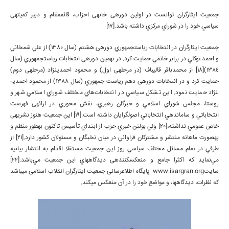
جمعیت ايثارگران توانست در اولين دوره­ی خانه­ی احزاب، قائم­مقام و دبير كميته­ی
سياسي خود را در شوراي مركزي داشته باشد.[17]
جمعيت ايثارگران در انتخابات رياست­جمهوري دوره­ی هشتم (سال 1380) از علي شمخاني
و احمد توكلي در برابر خاتمي حمايت كرد. در نهمين دوره­ی انتخابات رياست­جمهوري (سال
1384)[18] از محمدباقر قاليباف (در مرحله­ی اول) و محمود احمدي­نژاد (مرحله­ی دوم)
حمايت كرد و در انتخابات دوره­ی دهم رياست جمهوري (سال 1388) از محمود احمدي­
نژاد حمایت نمود. اين تشكل سياسي در انتخابات‌هاي مختلف شوراي اسلامي شهر و
روستا، مجلس شوراي اسلامي و خبرگان رهبري، نقش محوري در ارائه­ی فهرست
انتخاباتي و ساماندهي انتخاباتي اصول­گرايان داشته است.[19] اين جمعيت هنوز نشريه­ی
خاص عمومي نداشته،[20] ولي بولتن خبري حزب از ابتداي تأسيس تاكنون به­طور منظم و
به­صورت ماهانه منتشر و مشتركان فراواني در ميان نخبگان و مسئولان كشور دارد.[21] از
طرفي در تمام مسائل مختلف سياسي روز اين جمعيت مستقلا اقدام به انتشار بيانيه
مي‌نمايد كه اكثرا جامع و منعكس­كننده­ی ديدگاه­هاي اين جمعيت مي‌باشد.[22]
سایتwww.isargran.org پایگاه اطلاع­رسانی جمعيت ايثارگران انقلاب اسلامی می­باشد
که نظرات، دیدگاه­ها، و مواضع خود را در آن منعکس می­کند.