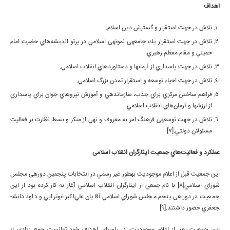
اهداف
تلاش در جهت استقرار و گسترش دين اسلام.
تلاش در جهت استقرار يك جامعه­ی نمونه­ی اسلامي در پرتو انديشه‌هاي حضرت امام
خميني و مقام معظم رهبري.
تلاش در جهت پاسداري از آرمان­ها و دستاوردهاي انقلاب اسلامي.
تلاش در جهت احياء توسعه و استقرار تمدن بزرگ اسلامي.
فراهم ساختن مركزي براي جذب، سازماندهي و آموزش نيروهاي جوان براي پاسداري
از ارزش­ها و آرمان‌هاي انقلاب اسلامي.
تلاش در جهت توسعه­ی فرهنگ امر به معروف و نهي از منكر و بسط نظارت بر فعاليت
مسئولان دولتي.[7]
عملكرد و فعاليت‌هاي جمعيت ايثارگران انقلاب اسلامی
اين جمعيت قبل از اعلام موجوديت به­طور غير رسمي در انتخابات پنجمين دوره­ی مجلس
شوراي اسلامي[8] با نام جمعي از ايثارگران انقلاب اسلامي آغاز به كار كرده بود از اين
جمعيت در دوره­ی پنجم مجلس شوراي اسلامي آقايان علي‌اكبر ابوترابي و داود دانش­
جعفري حضور داشتند.[9]
اين جمعيت بعد از اعلام موجوديت، در راستاي اهداف خود توانست جمع زيادي از