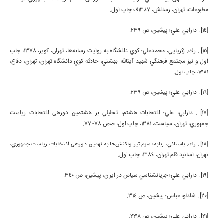
مطبوعات، تهران، رسانش، 1387ف چاپ اول.
[14] . دارابي، علي؛ پيشين، ص 239.
[15] . رك. زكريايي، محمدعلي؛ كوي دانشگاه به روايت رسانه‌ها، تهران، كوير، 1378، چاپ
اول و نیز مجتمع فرهنگي شهيد آيت­الله بهشتي، حادثه كوي دانشگاه تهران، تهران، دفاع،
1381، چاپ اول.
[16] . دارابي، علي؛ پيشين، ص 239.
[17] . دارابي، علي؛ انتخابات هشتم، تحليلي بر هشتمين دوره­ی انتخابات رياست
جمهوري، تهران، سياست، 1381، چاپ اول، صص 78- 77.
[18] . رك. باستاني، ربابه؛ سوم تير واكنش‌ها به نهمين دوره­ی انتخابات رياست جمهوري،
تهران، اساتيد قلم تهران، 1384، چاپ اول.
[19] . دارابي، علي؛ جريان­شناسي سياس در ايران، پيشين، ص 340.
[20] . شادلو، عباس؛ پيشين، ص 314.
[21] . دارابي، علي؛ پيشين، ص 238.