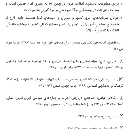
آزادي مطبوعات دستاورد انقلاب مردم در بهمن 57 به رهبري امام خميني است و
رسالت مطبوعات در پرسش­گري و آگاهي­بخشي و اميدآفريني متبلور است.
جوانان سرمايه‌هاي امروز كشور و مديران و اميدهاي فردا هستند. بايد فارغ از
شعارهاي سطحي، آنان را باور كرد و با انتقال مسئوليت‌هاي كشور به جوانان، بالندگي
انقلاب را تضمين كرد.[31]
[1] . مظفري، آيت؛ جريان­شناسي سياس ايران معاصر، قم، زمزم هدايت، 1387، چاپ سوم،
ص 140.
[2] . دارابي، علي؛ سياستمداران اهل فيضيه، بررسي و نقد پيشينه و عملكرد جامعه­ی
روحانيت مبارز، تهران، سياست، 1379، چاپ اول، ص 298.
[3] . دارابي، علي؛ جريان­شناسي سياسي در ايران، تهران، سازمان انتشارات پژوهشگاه
فرهنگ و انديشه­ی اسلامي، 1388، چاپ چهارم، صص 236- 235.
[4] . شادلو، عباس؛ اطلاعاتي درباره­ی احزاب و جناح‌هاي سياسي ايران امروز، تهران،
گستره، 1379، ص 313 و نیز هفته­ی­نامه يا لثارات­الحسين، بهمن 1378.
[5] . دارابي، علي؛ پيشين، ص 236.
[6] . شادلو، عباس؛ پيشين، صص 311- 309.