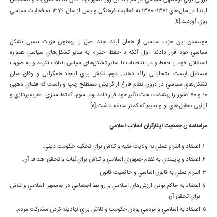
بزرگي براي توسعه­ی سياسي در شرايط آن روز كشور بود. آنان بنا به ضرورت و تشخيص
ابتدا در سال‌هاي 1371- 1370 به فعاليت فرهنگي و پس از سال 1374 به فعاليت سياسي
روي آوردند.[4]
موسسان اين حزب سياسي از همان ابتدا چند اصل را به­عنوان مزيت نسبي تشكل
سياسي خود قرار دادند. اول آن­كه با حفظ احترام به ساير تشكل‌هاي سياسي همواره
استقلال خود را حفظ و در انتخابات با ساير تشكل‌هاي سياس ائتلاف نكرده و به صورت
مستقل ليست انتخاباتي ارائه دهند. دوم، تلاش براي ايجاد هم­گرايي و وفاق ميان
تشكل‌هاي سياسي در درون نظام فارغ از گرايش مصطلح چپ و راست كه فضاي دهه­ی
60 و 70 كشور را به­شدت تحت تأثير خود قرار داده بود. سوم، گفتمان­سازي، نظريه‌پردازي و
ارائه­ی تحليل‌هاي نو و بديع كه كمتر سابقه داشت.[5]
مرامنامه­ ی جمعيت ايثارگران انقلاب اسلامي
اعتقاد و التزام عملي به ولايت فقيه و تلاش براي تحكيم حكومت ديني.
اعتقاد و پايبندي به نظام جمهوري اسلامي و تلاش براي ثبات و تحقق اهداف آن.
التزام عملي به قانون اساسي و حاكميت قانون.
اعتقاد به حاكم بودن ارزش‌هاي اسلامي بر روابط اجتماعي در جامعه­ی اسلامي و تلاش
براي تحقق آن.
اعتقاد به اسلامي و مردمي بودن حكومت و تلاش براي نهادينه كردن مشاركت مردم.