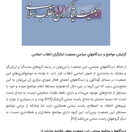
گرايش، مواضع و ديدگاه­هاي سياسي جمعيت ايثارگران انقلاب اسلامی
از لحاظ ديدگاه­هاي سياسي، اين جمعيت را مي‌توان در رديف گروهاي سنت‌گرا و ارزش‌گرا
و معتقد به پاسداري از اصول اساسي انقلاب قرار دارد. با توجه به موضع‌گيري‌هاي اين
جمعيت در مسائل گوناگون و ديدگاه­هاي اعضاي فعال شوراي مركزي آن مي‌توان به اين
جمع‌بندي رسيد كه اين گروه در عين حال كه همواره مستقلا اعلام مواضع نموده و خود را
مستقل از جناح‌هاي موجود مي‌داند و داراي نقطه نظرات متفاوتي نسبت به جناح راست
است، اما نسبتا متمايل به جناح راست سنتي (ارزش­گرا)[23] بوده و در بسياري از موارد با
نيروهاي ائتلاف به اصطلاح راست سنتي هم­فكري دارد، اما چنان­كه از برخي مواضع
مستقل اين جمعيت بر‌مي‌آيد اين گروه داراي مواضع متعادل‌تر و شفاف‌تري نسبت به
ديگر گروه­هاي راست سنتي مي‌باشد.[24]
ديدگاه­ها و مواضع سياسي اين جمعيت به­طور خلاصه عبارتند از: