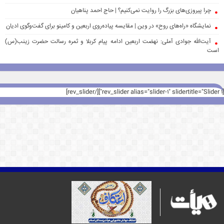
چرا پیروزی‌های بزرگ را روایت نمی‌کنیم؟ | حاج احمد پناهیان
نمایشگاه «راه‌های روح» در وین | مقایسه پیاده‌روی اربعین و کامینو برای گفت‌وگوی ادیان
آیت‌الله جوادی آملی: نهضت اربعین ادامه پیام کربلا و ثمره رسالت حضرت زینب(س)
است
[rev_slider alias="slider-1" slidertitle="Slider 1"][/rev_slider]