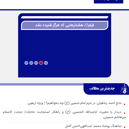
فیلم// هشدارهایی که هرگز شنیده نشد
جدیدترین مطالب
حاج احمد پناهیان: در حرم امام حسین (ع) چه بخواهیم؟ | ویژه اربعین
دیدار با حضرت اباعبدالله الحسین (ع) و راهکار استجابت حاجات/ حجت الاسلام
میرهاشم حسینی
نماهنگ یوحنا؛ محمد اسداللهی+متن کامل