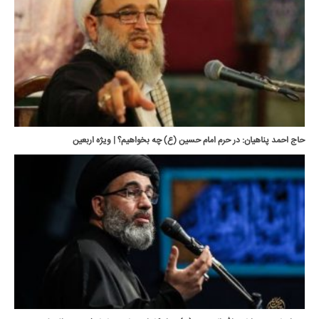
حاج احمد پناهیان: در حرم امام حسین (ع) چه بخواهیم؟ | ویژه اربعین