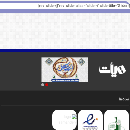
[rev_slider alias="slider-1" slidertitle="Slider 1"][/rev_slider]
نمادها