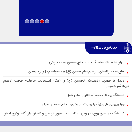
جدیدترین مطالب
ایران اباعبدالله نماهنگ جدید حاج حسین سیب سرخی
حاج احمد پناهیان: در حرم امام حسین (ع) چه بخواهیم؟ | ویژه اربعین
دیدار با حضرت اباعبدالله الحسین (ع) و راهکار استجابت حاجات/ حجت الاسلام
میرهاشم حسینی
نماهنگ یوحنا؛ محمد اسداللهی+متن کامل
چرا پیروزی‌های بزرگ را روایت نمی‌کنیم؟ | حاج احمد پناهیان
نمایشگاه «راه‌های روح» در وین | مقایسه پیاده‌روی اربعین و کامینو برای گفت‌وگوی ادیان