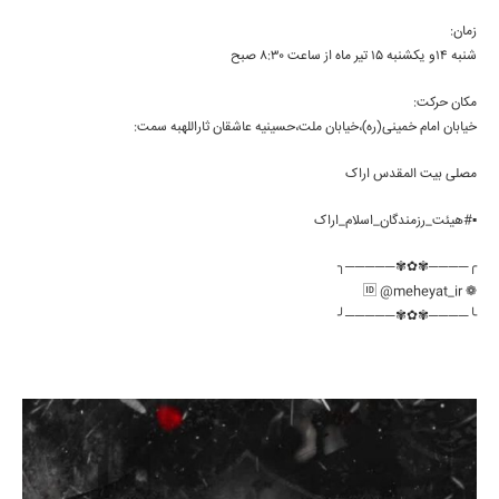
زمان:
شنبه ۱۴و یکشنبه ۱۵ تیر ماه از ساعت ۸:۳۰ صبح
مکان حرکت:
خیابان امام خمینی(ره)،خیابان ملت،حسینیه عاشقان ثاراللهبه سمت:
مصلی بیت المقدس اراک
▪️#هیئت_رزمندگان_اسلام_اراک
╭────✾✿✾─────╮
❁ 🆔 @meheyat_ir
╰────✾✿✾─────╯