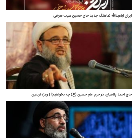
ایران اباعبدالله نماهنگ جدید حاج حسین سیب سرخی
حاج احمد پناهیان: در حرم امام حسین (ع) چه بخواهیم؟ | ویژه اربعین