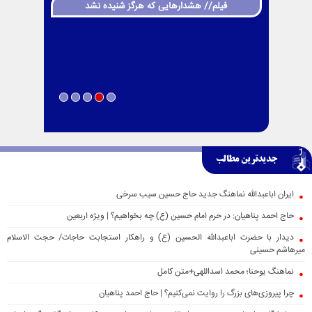
فیلم// هشدارهایی که هرگز شنیده نشد
جدیدترین مطالب
ایران اباعبدالله نماهنگ جدید حاج حسین سیب سرخی
حاج احمد پناهیان: در حرم امام حسین (ع) چه بخواهیم؟ | ویژه اربعین
دیدار با حضرت اباعبدالله الحسین (ع) و راهکار استجابت حاجات/ حجت الاسلام
میرهاشم حسینی
نماهنگ یوحنا؛ محمد اسداللهی+متن کامل
چرا پیروزی‌های بزرگ را روایت نمی‌کنیم؟ | حاج احمد پناهیان