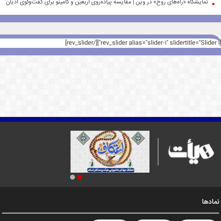
نمایشگاه «راه‌های روح» در وین | مقایسه پیاده‌روی اربعین و کامینو برای گفت‌وگوی ادیان
[rev_slider alias="slider-1" slidertitle="Slider 1"][/rev_slider]
نمادها