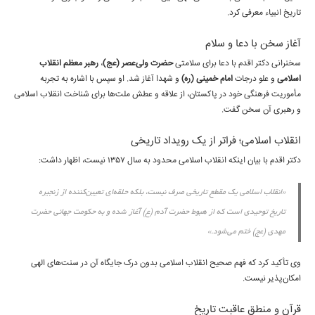
تاریخ انبیاء معرفی کرد.
آغاز سخن با دعا و سلام
سخنرانی دکتر اقدم با دعا برای سلامتی
حضرت ولی‌عصر (عج)
،
رهبر معظم انقلاب
اسلامی
و علو درجات
امام خمینی (ره)
و شهدا آغاز شد. او سپس با اشاره به تجربه
مأموریت فرهنگی خود در پاکستان، از علاقه و عطش ملت‌ها برای شناخت انقلاب اسلامی
و رهبری آن سخن گفت.
انقلاب اسلامی؛ فراتر از یک رویداد تاریخی
دکتر اقدم با بیان اینکه انقلاب اسلامی محدود به سال ۱۳۵۷ نیست، اظهار داشت:
«انقلاب اسلامی یک مقطع تاریخی صرف نیست، بلکه حلقه‌ای تعیین‌کننده از زنجیره
تاریخ توحیدی است که از هبوط حضرت آدم (ع) آغاز شده و به حکومت جهانی حضرت
مهدی (عج) ختم می‌شود.»
وی تأکید کرد که فهم صحیح انقلاب اسلامی بدون درک جایگاه آن در سنت‌های الهی
امکان‌پذیر نیست.
قرآن و منطق عاقبت تاریخ