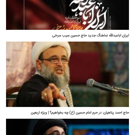
ایران اباعبدالله نماهنگ جدید حاج حسین سیب سرخی
حاج احمد پناهیان: در حرم امام حسین (ع) چه بخواهیم؟ | ویژه اربعین