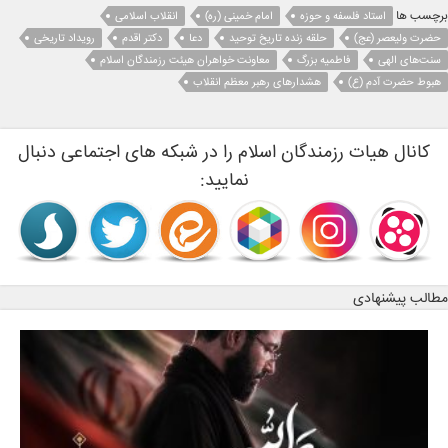
برچسب ها
استاد فلسفه و حوزه
امام خمینی (ره)
انقلاب اسلامی
حضرت ولیعصر (عج)
حلقه زنده تاریخ توحید
دعا
دکتر اقدم
رویداد تاریخی
سنت‌های الهی
فاطمیه بزرگ
معاونت خواهران هیئت رزمندگان اسلام
هبوط حضرت آدم (ع)
هشدارهای رهبر معظم انقلاب
کانال هیات رزمندگان اسلام را در شبکه های اجتماعی دنبال
نمایید:
مطالب پیشنهادی