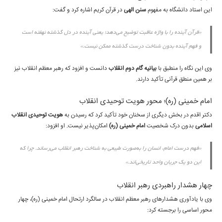
این استاد دانشگاه به مفهوم
سنن الهی
در قرآن کریم اشاره کرد و گفت:
«قرآن آینده را با واژه عاقبت توضیح می‌دهد؛ یعنی آینده در دل گذشته نهفته است
و فهم آینده بدون شناخت درست گذشته ممکن نیست.»
وی این نگاه را منطبق با
بیانیه گام دوم انقلاب
دانست و افزود که رهبر معظم انقلاب نیز
بر همین منطق قرآنی تأکید دارند.
امام خمینی (ره)؛ محور هویت توحیدی انقلاب
دکتر اقدم در بخش دیگری از سخنان خود تأکید کرد که رسیدن به
هویت توحیدی انقلاب
اسلامی
بدون درک شخصیت
امام خمینی (ره)
امکان‌پذیر نیست. او افزود:
«فهم درست امام، انسان را به‌صورت طبیعی به شناخت رهبر انقلاب می‌رساند. چرا که
این دو یک جریان واحد تاریخی‌اند.»
چهار هشدار راهبردی رهبر انقلاب
وی با یادآوری هشدارهای رهبر معظم انقلاب در سالگرد ارتحال امام خمینی (ره)، چهار
محور اساسی را برجسته کرد: