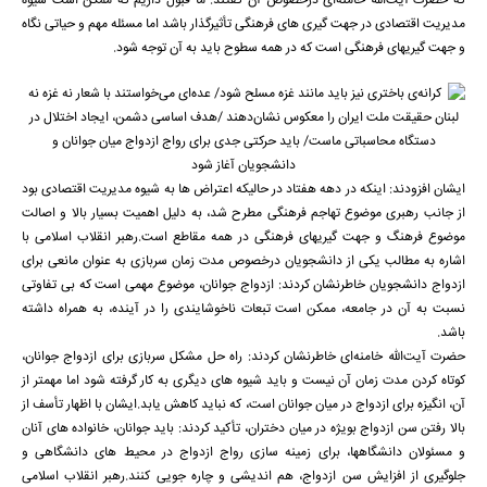
که حضرت آیت‌الله خامنه‌ای درخصوص آن گفتند: ما قبول داریم که ممکن است شیوه
مدیریت اقتصادی در جهت گیری های فرهنگی تأثیرگذار باشد اما مسئله مهم و حیاتی نگاه
و جهت گیریهای فرهنگی است که در همه سطوح باید به آن توجه شود.
ایشان افزودند: اینکه در دهه هفتاد در حالیکه اعتراض ها به شیوه مدیریت اقتصادی بود
از جانب رهبری موضوع تهاجم فرهنگی مطرح شد، به دلیل اهمیت بسیار بالا و اصالت
موضوع فرهنگ و جهت گیریهای فرهنگی در همه مقاطع است.رهبر انقلاب اسلامی با
اشاره به مطالب یکی از دانشجویان درخصوص مدت زمان سربازی به عنوان مانعی برای
ازدواج دانشجویان خاطرنشان کردند: ازدواج جوانان، موضوع مهمی است که بی تفاوتی
نسبت به آن در جامعه، ممکن است تبعات ناخوشایندی را در آینده، به همراه داشته
باشد.
حضرت آیت‌الله خامنه‌ای خاطرنشان کردند: راه حل مشکل سربازی برای ازدواج جوانان،
کوتاه کردن مدت زمان آن نیست و باید شیوه های دیگری به کار گرفته شود اما مهمتر از
آن، انگیزه برای ازدواج در میان جوانان است، که نباید کاهش یابد.ایشان با اظهار تأسف از
بالا رفتن سن ازدواج بویژه در میان دختران، تأکید کردند: باید جوانان، خانواده های آنان
و مسئولان دانشگاهها، برای زمینه سازی رواج ازدواج در محیط های دانشگاهی و
جلوگیری از افزایش سن ازدواج، هم اندیشی و چاره جویی کنند.رهبر انقلاب اسلامی