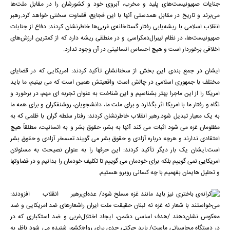
جنایات صهیونیست‌های پلید و مخرب، آبروی خود و کشورشان را در مقابل ملت‌ها
می‌برند و تاریخ در مقابل همدستی آنها با این فجایع، قضاوت سختی خواهد کرد.رهبر
انقلاب اسلامی با ریشه‌یابی رفتار گستاخانه‌ی غربی‌ها خاطرنشان کردند: دفاع از جنایات
صهیونیست‌ها، در نظام لیبرال‌دمکراسی و در منطقی ریشه دارد که از کمترین ارزش‌های
اخلاقی برخوردار است و هیچ احساس انسانیتی در آن وجود ندارد.
ایشان در جمع بندی این بخش از سخنانشان تأکید کردند: امریکایی که در قضایای
مختلف با جمهوری اسلامی در چالش است واقعیتش همین است که می بینیم، ما باید
امریکا را از این ماجرا بهتر بشناسیم و این شناخت به عنوان تجربه ای مهم، در برخورد و
نگاه و رفتار ما با امریکا اثر بگذارد و برای ملت ما، دانشجویان، روشنفکران و برای همه ما
به یک معیار تبدیل شود.رهبر انقلاب خاطرنشان کردند: رفتار سلطه گران با ظلمی که به
مظلومان غزه می شود اثبات می کند آنها به بشر، حقوق بشر و به انسانیت، مطلقاً هیچ
اعتقادی ندارند و هرچه درباره آزادی و حقوق بشر می گویند تمسخر آزادی و حقوق بشر
است.ایشان یک بار دیگر تأکید کردند: این حرفها را به عنوان نصیحت به مسئولان
امریکایی نمی گوییم بلکه برای خودمان می گوییم تا تکلیف خودمان را بدانیم و در قضاوتها
و تحلیل هایمان بفهمیم با چه کسانی روبرو هستیم.
رهبر انقلاب افزودند:
شعارهای ضد امریکایی و ضد
غربی و ضد استکباری که در
کشور شنیده می شود ناظر به