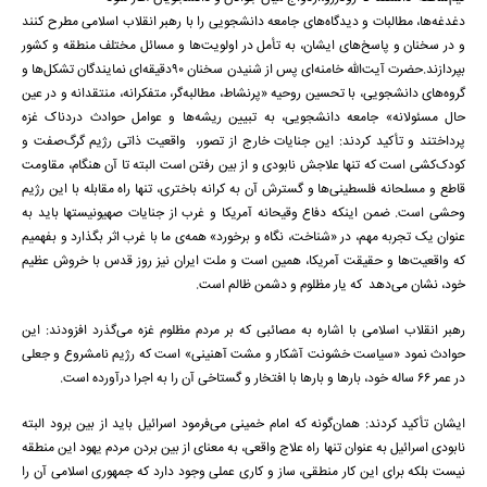
دغدغه‌ها، مطالبات و دیدگاه‌های جامعه دانشجویی را با رهبر انقلاب اسلامی مطرح کنند
و در سخنان و پاسخ‌های ایشان، به تأمل در اولویت‌ها و مسائل مختلف منطقه و کشور
بپردازند.حضرت آیت‌الله خامنه‌ای پس از شنیدن سخنان ۹۰‌دقیقه‌ای نمایندگان تشکل‌ها و
گروه‌های دانشجویی، با تحسین روحیه «پرنشاط، مطالبه‌گر، متفکرانه، منتقدانه و در عین
حال مسئولانه» جامعه دانشجویی، به تبیین ریشه‌ها و عوامل حوادث دردناک غزه
پرداختند و تأکید کردند: این جنایات خارج از تصور، واقعیت ذاتی رژیم گرگ‌صفت و
کودک‌کشی است که تنها علاجش نابودی و از بین رفتن است البته تا آن هنگام، مقاومت
قاطع و مسلحانه فلسطینی‌ها و گسترش آن به کرانه باختری، تنها راه مقابله با این رژیم
وحشی است. ضمن اینکه دفاع وقیحانه آمریکا و غرب از جنایات صهیونیستها باید به
عنوان یک تجربه مهم، در «شناخت، نگاه و برخورد» همه‌ی ما با غرب اثر بگذارد و بفهمیم
که واقعیت‌ها و حقیقت آمریکا، همین است و ملت ایران نیز روز قدس با خروش عظیم
خود، نشان می‌دهد که یار مظلوم و دشمن ظالم است.
رهبر انقلاب اسلامی با اشاره به مصائبی که بر مردم مظلوم غزه می‌گذرد افزودند: این
حوادث نمود «سیاست خشونت آشکار و مشت آهنینی» است که رژیم نامشروع و جعلی
در عمر ۶۶ ساله خود، بارها و بارها با افتخار و گستاخی آن را به اجرا درآورده است.
ایشان تأکید کردند: همان‌گونه که امام خمینی می‌فرمود اسرائیل باید از بین برود البته
نابودی اسرائیل به عنوان تنها راه علاج واقعی، به معنای از بین بردن مردم یهود این منطقه
نیست بلکه برای این کار منطقی، ساز و کاری عملی وجود دارد که جمهوری اسلامی آن را