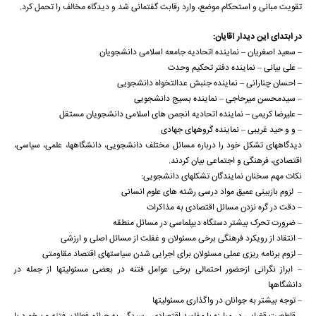
تقویت مبانی و استحکام موضع، وارد رقابت گفتمانی شد و دیدگاه مخالف را تحمل کرد.
در ابتدای این دیدار آقایان:
– سعید اصغریان – نماینده اتحادیه جامعه اسلامی دانشجویان
– علی بیانی – نماینده دفتر تحکیم وحدت
– احسان چنارانی – نماینده جنبش عدالتخواه دانشجویی
– سیدمحسن میرحاجی – نماینده بسیج دانشجویی
– علیرضا کریمی – نماینده اتحادیه انجمن های اسلامی دانشجویان مستقل
– و و حید غریبی – نماینده گروههای جهادی
دیدگاههای تشکل خود را درباره مسائل مختلف دانشجویی، دانشگاهها، علمی، سیاسی،
اقتصادی، فرهنگی و اجتماعی بیان کردند.
نکات مهم سخنان نمایندگان تشکلهای دانشجویی:
– لزوم بازبینی عمیق مواد درسی رشته های علوم انسانی
– دقت در گره نزدن مسائل اقتصادی به مذاکرات
– ضرورت تحرک بیشتر دستگاه دیپلماسی در مسائل منطقه
– انتقاد از رویکرد فرهنگی برخی مسئولان و غفلت از مسائل اصلی و ارزشی
– لزوم برنامه ریزی عملی مسئولان برای اجرایی شدن سیاستهای اقتصاد مقاومتی
– ابراز نگرانی ازحضور احتمالی برخی عوامل فتنه در بعضی مسئولیتها از جمله در
دانشگاهها
– توجه بیشتر به جوانان در واگذاری مسئولیتها