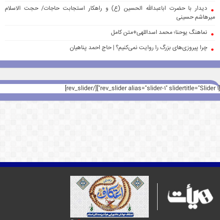
دیدار با حضرت اباعبدالله الحسین (ع) و راهکار استجابت حاجات/ حجت الاسلام
میرهاشم حسینی
نماهنگ یوحنا؛ محمد اسداللهی+متن کامل
چرا پیروزی‌های بزرگ را روایت نمی‌کنیم؟ | حاج احمد پناهیان
[rev_slider alias="slider-1" slidertitle="Slider 1"][/rev_slider]