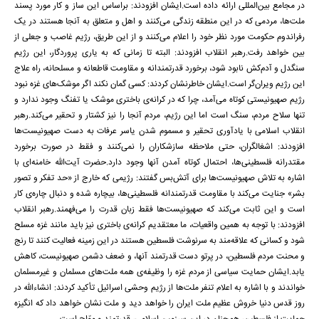
در مجامع بین‌المللی ارائه داده است.ایشان افزودند: براساس این ساز و کار مورد پسند
ملت‌ها، مردمی که در این منطقه زندگی می‌کنند و اهل و متعلق به آنجا هستند در یک
رفراندوم حکومت مورد نظر خود را اعلام می‌کنند و از این طریق، رژیم غاصب و جعلی از
بین خواهد رفت.رهبر انقلاب افزودند: البته تا زمانی که به یاری پروردگار، این رژیم
سنگدل و آدم‌کش نابود شود، برخورد قدرتمندانه و مقاومت قاطعانه و مسلحانه، راه علاج
این رژیم ویران‌گر است.ایشان خاطرنشان کردند: کسی گمان نکند اگر موشک‌های غزه نبود
رژیم صهیونیستی کوتاه می‌آمد، چرا که در کرانه‌ی باختری موشک یا تفنگ وجود ندارد و
تنها سلاح مردم، سنگ است اما این رژیم، مردم آنجا را نیز کشتار و تحقیر می‌کند.رهبر
انقلاب اسلامی با یادآوری تحقیر و مسموم شدن یاسر عرفات به دست صهیونیست‌ها
افزودند: اشغالگران، حتی ملاحظه سازشکاران را نمی‌کنند و فقط در صورت برخورد
مقتدرانه فلسطینی‌ها، احتمال کوتاه آمدن آنها وجود دارد.حضرت آیت‌الله خامنه‌ای با
اشاره به تلاش صهیونیست‌ها برای آتش‌بس گفتند: رژیمی که خارج از «حد تفکر و تصور
بشر» جنایت می‌کند با مقاومت قدرتمندانه فلسطینی‌ها، بیچاره شده و دنبال چاره‌ی کار
است و این ثابت می‌کند که صهیونیست‌ها فقط زبان قدرت را می‌فهمند.رهبر انقلاب
افزودند: با توجه به همین واقعیات، ما معتقدیم کرانه‌ی باختری نیز باید مانند غزه مسلح
شود و کسانی که علاقه‌مند به سرنوشت فلسطین هستند در این زمینه فعالیت کنند تا رنج
و محنت مردم فلسطین، در پرتو دست قدرتمند آنها، و ضعف دشمن صهیونیست، کاهش
یابد.ایشان حمایت سیاسی از مردم غزه را وظیفه‌ی همه ملت‌های مسلمان و غیرمسلمان
خواندند و با اشاره به اعلام تنفر ملت‌ها از رژیم وحشی اسرائیل تأکید کردند: انشاءالله در
روز قدس دنیا خروش عظیم ملت ایران را خواهد دید و ملت نشان خواهد داد که انگیزه