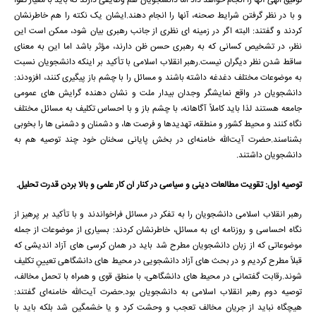
توفیق الهی آنها را انجام خواهد داد اما دانشجویان هم وظایفی دارند که باید با معیار تقوا
و با در نظر گرفتن شرایط صحنه، آنها را انجام دهند.ایشان یک نکته را هم خاطرنشان
کردند و گفتند: البته اگر در زمینه ای نظری از جانب رهبری بیان شود، ممکن است این
نظر، در تشخیص کسانی که به رهبری حسن ظن دارند، مؤثر باشد اما این به معنای
ساقط شدن نظر دیگران نیست.رهبر انقلاب اسلامی با تأکید بر اینکه دانشجویان نسبت
به موضوعات مختلف دغدغه داشته باشند و مسائل را با چشم باز پیگیری کنند، افزودند:
دانشجویان در واقع نمایشگر وجدان بیدار ملت و نشان دهنده گرایش های عمومی
جامعه هستند لذا باید کاملاً آگاهانه، با چشم باز و با احساس تکلیف به مسائل مختلف
نگاه کنند و محیط کشور و منطقه، تهدیدها و فرصت ها، و دشمنان و دشمنی ها را بخوبی
بشناسند.حضرت آیت‌الله خامنه‌ای در بخش پایانی سخنان خود چند توصیه هم به
دانشجویان داشتند.
توصیه اول: تقویت مطالعات دینی و سیاسی در کنار آن کار علمی و بالا بردن قدرت تحلیل.
رهبر انقلاب اسلامی دانشجویان را به تفکر در مسائل فراخواندند و با تأکید بر پرهیز از
نگاه احساسی و روزنامه ای به مسائل، خاطرنشان کردند: بسیاری از موضوعات از جمله
موضوعاتی که از زبان دانشجویان مطرح شد باید در همان کرسی های آزاد اندیشی که
قبلاً مطرح کردیم و در بحث های آزاد دانشجویی در محیط های دانشگاهی تعیینِ تکلیف
شوند.رقابت گفتمانی در محیط های دانشگاهی، با منطق قوی و همراه با تحمل مخالف،
توصیه دوم رهبر انقلاب اسلامی به دانشجویان بود.حضرت آیت‌الله خامنه‌ای گفتند:
هیچگاه نباید از جریان مخالف تعجب و وحشت کرد و یا خشمگین شد بلکه باید با