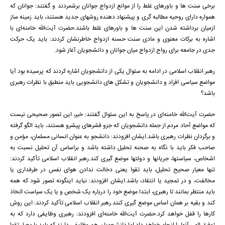
برخی سنت ها و باورهای غلط را از موانع ازدواج جوانان برشمردند و گفتند: جوانان که
همواره دارای روحیه مطالبه گری و پیشنهاد دهنده روشهای جدید هستند، باید زمینه ساز
ازمیان برداشته شدن این سنت ها و باورهای غلط باشند.حضرت آیت‌الله خامنه‌ای با
اشاره به برکات معنوی و مادی سنت حسنه ازدواج خاطرنشان کردند: باید یک حرکت
جدی در جامعه برای رواج ازدواج میان جوانان و دانشجویان آغاز شود.
رهبر انقلاب اسلامی در ادامه به سئوال یکی از دانشجویان اشاره کردند که پرسیده بود آیا
مواضع سیاسی افراد و دانشجویان و تشکل های دانشجویی باید منطبق با نظرات رهبری
باشد؟
حضرت آیت‌الله خامنه‌ای در پاسخ به این سئوال گفتند: خیر، این تصور صحیحی نیست
که مواضع آحاد مردم از جمله دانشجویان که جزو قشرهای پیشرو هستند، باید الگو گرفته
و برگردان نظرات رهبری باشد.ایشان افزودند: دانشجو به عنوان انسانی مسلمان، مؤمن و
صاحب فکر باید با نگاه به صحنه تحلیل داشته باشد و براساس آن تحلیل نسبت به
اشخاص، سیاستها، جریانها و دولتها موضع گیری کند.رهبر انقلاب اسلامی تأکید کردند:
تنها معیار صحیح تحلیل، باید تقوا یعنی دخالت ندادن هوای نفس در طرفداری یا
مخالفت، و در تمجید یا انتقاد، باشد.ایشان افزودند: نباید اینگونه تصور شود که همه
باید منتظر بمانند تا رهبری، ابتدا موضع خود را درباره یک شخص و یا یک سیاست اتخاذ
کند و بقیه بر همان اساس موضع گیری کنند.رهبر انقلاب اسلامی تأکید کردند: این روش
کارها را قفل خواهد کرد.حضرت آیت‌الله خامنه‌ای افزودند: رهبری وظایفی دارد که به