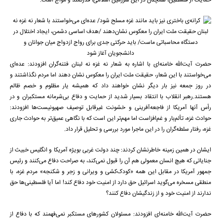
حمایت از فلسطین، همچنان در این سرزمین اسلامی، قدرتمند و موّاج است.
حضرت آیت‌الله خامنه‌ای با اشاره به شعار نه غزه نه لبنان فتنه‌گران افزودند: عده‌ای
می‌خواستند با این شعار، حقیقت ملت ایران را معکوس نشان دهند اما مردم نگذاشتند و
در روز جمعه نیز بار دیگر نشان خواهند داد که همیشه یار مظلوم و خصم ظالم
هستند.رهبر انقلاب با انتقاد بسیار شدید از حمایت و دفاع بی‌شرمانه مستکبران و در
رأس آنها آمریکا از فاجعه‌آفرینی و خشونت غیرقابل توصیف صهیونیست‌ها افزودند:
حوادث غزه، تألم‌بار و غم‌افزاست اما مهم‌تر این است که با نگاهی عمیق‌تر به حوادث جاری
غزه، رفتار سلطه‌گران را در این ماجرا مورد بررسی و تحلیل قرار داد.
ایشان در همین زمینه خاطرنشان کردند: چند دولت غربی بویژه آمریکا و انگلیس خبیث از
جنایاتی که هیچ انسان معمولی هم آن را قبول نمی‌کند، به صراحت دفاع می‌کنند و رئیس
جمهور آمریکا در مقابل این همه «کودک‌کشی و ویرانی و زجر و شکنجه» مردم غزه، با
منطقی مسخره می‌گوید اسرائیل حق دارد از امنیت خود دفاع کند! اما آیا فلسطینی‌ها حق
ندارند از امنیت خود و از زندگیشان دفاع کنند؟
حضرت آیت‌الله خامنه‌ای افزودند: مسئولان کشورهای مستکبر نمی‌فهمند که با دفاع از