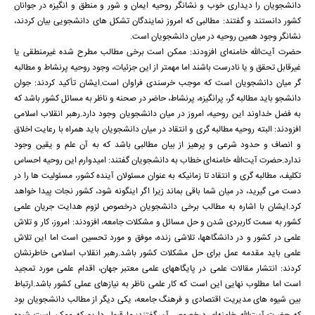
دانشجویان را دیداری خوب و نشانگر روحیه ایمان و شور و منطق و انگیزه در جوانان
کشور دانستند و گفتند: مطالبی که امروز نمایندگان تشکل های دانشجویی بیان کردند،
نشانگر وجود همین روحیه در میان دانشجویان است.
حضرت آیت‌الله خامنه‌ای افزودند: ممکن است برخی مطالب مطرح شده غیرمنطقی یا
غیرقابل تحقق و یا نادرست باشند اما مهمتر از این جزئیات، وجود روحیه پرنشاط و مطالبه
گر میان دانشجویان است که موجب خرسندی فراوان است.ایشان تأکید کردند: جوان
دانشجو باید مطالبه گر، پرانگیزه، پرنشاط، حاضر در صحنه و ناظر به مسائل کشور باشد که
به فضل خداوند این روحیه، امروز در میان دانشجویان وجود دارد.رهبر انقلاب اسلامی
افزودند: البته روحیه مطالبه گری و انتقاد در میان دانشجویان باید همراه با رعایت اخلاق
و انصاف و حدود شرعی و پرهیز از بیان مطالبی باشد که به آن علم و یقین وجود
ندارد.حضرت آیت‌الله خامنه‌ای خطاب به دانشجویان گفتند: امیدوارم این روحیه احساس
تکلیف، مطالبه گری و انتقاد تا زمانیکه به عنوان مسئولان آینده کشور، مسئولیت ها را در
دست می گیرید، در میان شما باقی بماند زیرا اگر اینگونه شود، کشور نجات پیدا خواهد
کرد.ایشان با اشاره به مطالب برخی دانشجویان درخصوص لزوم هدایت جریان علمی
کشور به سمت کاربردی شدن و حل مسائل و مشکلات جامعه، افزودند: امروز، کار و تلاش
علمی در کشور و در دانشگاهها، تلاشی زنده، موفق و مورد تحسین است اما این تلاش
علمی باید مقدمه عمل برای حل مشکلات کشور باشد.رهبر انقلاب اسلامی خاطرنشان
کردند: انتشار مقالات علمی در پایگاههای علمی معتبر جهان، اقدام علمی مورد تمجید
است اما مطلوب نهایی این است که کار علمی ناظر به نیازهای عملی کشور باشد.ارتباط
بین شیوه های مدیریت اقتصادی و فرهنگ جامعه، یکی دیگر از مطالب دانشجویان بود