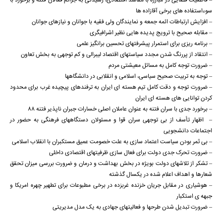
– قاطعیت قضایی در مبارزه با مفاسد اقتصادی، رسیدگی به جرائم فعالان فتنه و برخورد با
سوءاستفاده های برخی آقازاده ها
– افزایش ارتباطات ائمه جمعه و نمایندگان ولی فقیه با جوانان و نیازهای جوانان
– مقابله صحیح با ترویج پدیده هایی نظیر اشرافیگری
– برنامه ریزی برای استمرار پیشرفتهای تحسین برانگیز علمی
– انتقاد از پررنگ شدن مجدد سیاستهای اقتصاد لیبرالی و کم توجهی به بخش تعاون
– ضرورت توجه کامل به مسائل معیشتی مردم
– توجه به تربیت صحیح سیاسی، اسلامی و انقلابی در دانشگاهها
– ضرورت توجه و دقت کامل تیم هسته ای ایران به ترفندهای پیچیده غرب برای محدود
کردن توانایی های هسته ای ایران
– برخورد جدی با سران فتنه به عنوان عاملان اصلی خسارات جبران ناپذیر فتنه ۸۸
– اظهار تأسف از بی توجهی سران قوا و مسئولان دستگاههای فرهنگی به حضور در
اجتماعات دانشجویی
– بی ثمر بودن سیاست اعتماد سازی به علت خصومت عمیق مستکبران با انقلاب اسلامی
– ضرورت تحرک جدی دولت برای فعال سازی ظرفیتهای اقتصادی داخلی
– تشکر از تلاشهای دولت بویژه در بخش بهداشت و درمان و ضرورت بررسی میزان تحقق
شعارها و اهداف اعلام شده در یکسال گذشته
– هوشیاری در مقابل جریان خزنده غربزده در برخی مطبوعات برای تطهیر چهره امریکا و
جبهه ی استکبار
– ضرورت تبدیل شدن طرحها و فعالیتهای جهادی به یک مدل مدیریتی