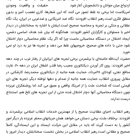
حقیقت و واقعیت وجودی
امریکاست اما برخی به غلط تصور می کنند که این شعارها، کاری تعصب آمیز و بدون
منطق فکری است.رهبر انقلاب افزودند: نگاه ضد امریکایی و ضدغربی در ایران، یک نگاه
عقلانی و متکی بر تجربه و محاسبه صحیح است.ایشان با اشاره به سخنانشان در دیدار
اخیر با مسئولان و کارگزاران کشور افزودند: همانگونه که بیان شد هدف اساسی دشمن،
ایجاد اختلال در دستگاه محاسباتی ماست چرا که اگر یک نظام محاسباتی دچار اختلال
شود حتی با داده های صحیح، خروجیهای غلط می دهد و تجربه ها نیز به درد او نمی
خورد.
حضرت آیت‌الله خامنه‌ای با برشمردن برخی تجربه های ایرانیان از رفتار غرب در چند دهه
اخیر افزودند: روی کار آوردن دیکتاتوری عجیب رضا قلدر، اشغال ایران در دهه ۲۰، غارت
منافع نفتی، کودتای ۲۸مرداد، حمایت همه جانبه از دیکتاتوری محمدرضا، کارشکنی در
مقابل پیروزی انقلاب، حمایت همه جانبه از صدام و دهها توطئه دیگر، تجربه های ذی
قیمتی است که شناخت ملت را از امریکا، واقعی و عمیق می کند اما روشنفکران غربزده
چون دستگاه محاسباتی آنها دچار اختلال شده حتی از این تجربه های تلخ هم، استنتاج
درست ندارند.
رهبر انقلاب، احیای عقلانیت صحیح را از مهمترین خدمات انقلاب اسلامی برشمردند و
افزودند: برخلاف ملت، برخی دستان می خواهد همان جریانهای محقر غربزده بار دیگر امور
کشور را به دست گیرند که باید در مقابل این حرکت، ایستاد و این ایستادگی، کاملاً
صحیح و عقلانی است.رهبر انقلاب اسلامی در بخش نخست سخنانشان، دیدار امروز با