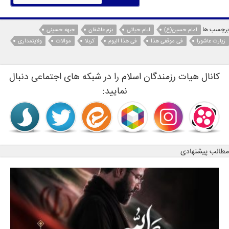
برچسب ها
امام حسین(ع)
ایام حیاتی
بزم عاشقان
جبهه حسینی
زیارت عاشورا
فی موقفی هذا
فی هذا الیوم
کربلا
موالات
ولایتمداری
کانال هیات رزمندگان اسلام را در شبکه های اجتماعی دنبال
نمایید:
مطالب پیشنهادی