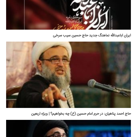
ایران اباعبدالله نماهنگ جدید حاج حسین سیب سرخی
حاج احمد پناهیان: در حرم امام حسین (ع) چه بخواهیم؟ | ویژه اربعین