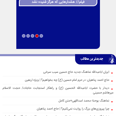
فیلم// هشدارهایی که هرگز شنیده نشد
جدیدترین مطالب
ایران اباعبدالله نماهنگ جدید حاج حسین سیب سرخی
حاج احمد پناهیان: در حرم امام حسین (ع) چه بخواهیم؟ | ویژه اربعین
دیدار با حضرت اباعبدالله الحسین (ع) و راهکار استجابت حاجات/ حجت الاسلام
میرهاشم حسینی
نماهنگ یوحنا؛ محمد اسداللهی+متن کامل
چرا پیروزی‌های بزرگ را روایت نمی‌کنیم؟ | حاج احمد پناهیان