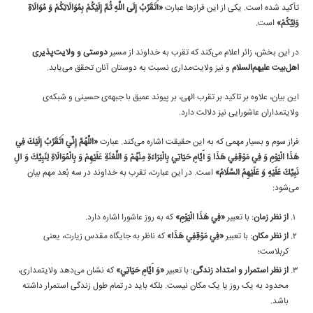
تأکید شده است. یکی از این فرازها عبارت
«أَتَقَرَّبُ إِلَى اللَّهِ ثُمَّ إِلَيْكُمْ بِمُوَالَاتِكُمْ وَ مُوَالَاةِ
وَلِيِّكُمْ»
است.
در این بخش، زائر اعلام می‌کند که تقرب به خداوند از مسیر
دوستی و ولایت‌پذیری
اهل‌بیت علیهم‌السلام
و نیز ولایت‌مداری نسبت به دوستان آنان تحقق می‌یابد.
این بیان، علاوه بر تاکید بر تقرب الهی، بر پیوند عمیق با جبهه‌ی حسینی و شبکه‌ی
ولایتمداران عاشورایی نیز دلالت دارد.
فراز سوم و بسیار مهمی که به این حقیقت اشاره می‌کند. عبارت
«اللَّهُمَّ إِنِّي أَتَقَرَّبُ إِلَيْكَ فِي
هَذَا الْيَوْمِ وَ فِي مَوْقِفِي هَذَا وَ أَيَّامِ حَيَاتِي بِالْبَرَاءَةِ مِنْهُمْ وَ اللَّعْنَةِ عَلَيْهِمْ وَ بِالْمُوَالَاةِ لِنَبِيِّكَ وَ آلِ
نَبِيِّكَ عَلَيْهِ وَ عَلَيْهِمُ السَّلَامُ»
است. در این عبارت، تقرب به خداوند در سه بُعد مهم بیان
می‌شود:
از نظر زمان
: با تعبیر
«فِي هَذَا الْيَوْمِ»
که به روز عاشورا اشاره دارد.
از نظر مکان
: با تعبیر
«فِي مَوْقِفِي هَذَا»
که ناظر به جایگاه مقدس زیارت، یعنی
کربلاست؛
از نظر استمرار و امتداد زندگی
: با تعبیر
«وَ أَيَّامِ حَيَاتِي»
که نشان می‌دهد ولایتمداری،
محدود به یک روز یا یک مکان نیست. بلکه باید در تمام طول زندگی استمرار داشته
باشد.