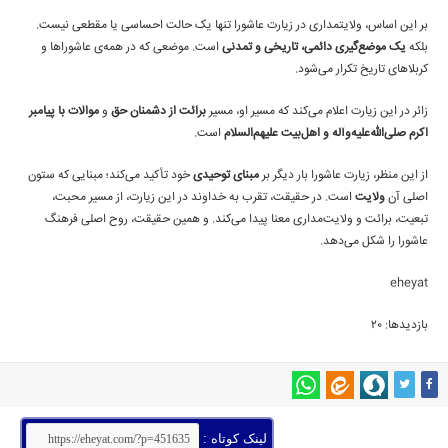
بر این اساس، ولایتمداری در زیارت عاشورا تنها یک حالت احساسی یا مقطعی نیست.
بلکه
یک موضع‌گیری دائمی، تاریخی و تمدنی
است. موضعی که در همه‌ی عاشوراها و
کربلاهای تاریخ تکرار می‌شود.
زائر در این زیارت اعلام می‌کند که مسیر او، مسیر
برائت از دشمنان حق
و
موالات با پیامبر
اکرم صلی‌الله‌علیه‌وآله و اهل‌بیت علیهم‌السلام
است.
از این منظر، زیارت عاشورا بار دیگر بر
مبنای توحیدی
خود تأکید می‌کند؛ مبنایی که ستون
اصلی آن
ولایت
است. در حقیقت، تقرب به خداوند در این زیارت، از مسیر محبت،
تبعیت، برائت و ولایت‌مداری معنا پیدا می‌کند. و همین حقیقت، روح اصلی فرهنگ
عاشورا را شکل می‌دهد.
eheyat
بازدیدها: 20
لینک کوتاه :