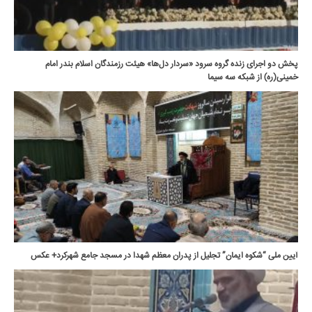
پخش دو اجرای زنده گروه سرود «سردار دل‌ها» هیئت رزمندگان اسلام بندر امام
خمینی(ره) از شبکه سه سیما
آیین ملی “شکوه ایمان” تجلیل از پدران معظم شهدا در مسجد جامع شهرکرد+ عکس