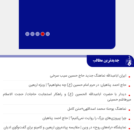
جدیدترین مطالب
ایران اباعبدالله نماهنگ جدید حاج حسین سیب سرخی
حاج احمد پناهیان: در حرم امام حسین (ع) چه بخواهیم؟ | ویژه اربعین
دیدار با حضرت اباعبدالله الحسین (ع) و راهکار استجابت حاجات/ حجت الاسلام
میرهاشم حسینی
نماهنگ یوحنا؛ محمد اسداللهی+متن کامل
چرا پیروزی‌های بزرگ را روایت نمی‌کنیم؟ | حاج احمد پناهیان
نمایشگاه «راه‌های روح» در وین | مقایسه پیاده‌روی اربعین و کامینو برای گفت‌وگوی ادیان