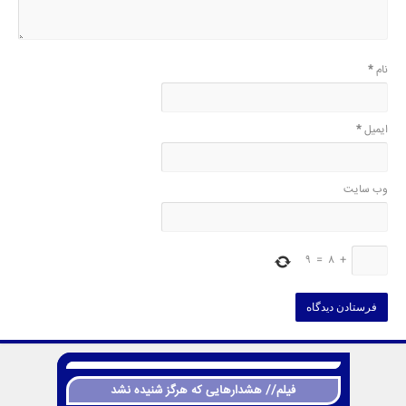
نام
*
ایمیل
*
وب‌ سایت
9
=
8
+
فیلم// هشدارهایی که هرگز شنیده نشد