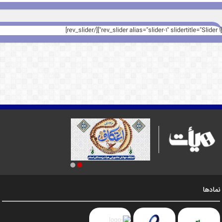
[rev_slider alias="slider-1" slidertitle="Slider 1"][/rev_slider]
نمادها