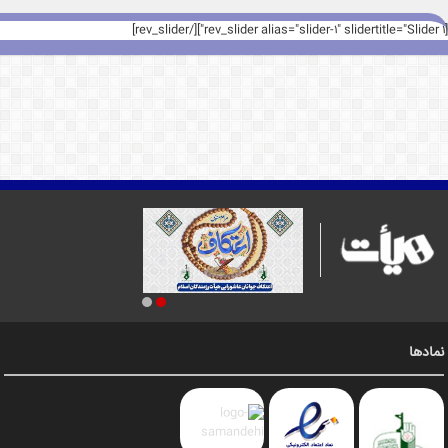
[rev_slider alias="slider-1" slidertitle="Slider 1"][/rev_slider]
نمادها