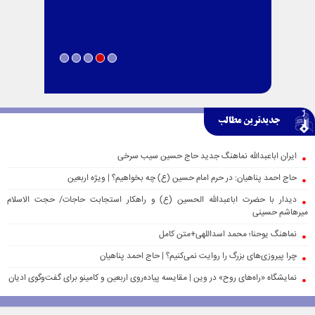
جدیدترین مطالب
ایران اباعبدالله نماهنگ جدید حاج حسین سیب سرخی
حاج احمد پناهیان: در حرم امام حسین (ع) چه بخواهیم؟ | ویژه اربعین
دیدار با حضرت اباعبدالله الحسین (ع) و راهکار استجابت حاجات/ حجت الاسلام
میرهاشم حسینی
نماهنگ یوحنا؛ محمد اسداللهی+متن کامل
چرا پیروزی‌های بزرگ را روایت نمی‌کنیم؟ | حاج احمد پناهیان
نمایشگاه «راه‌های روح» در وین | مقایسه پیاده‌روی اربعین و کامینو برای گفت‌وگوی ادیان