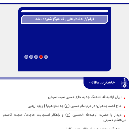
فیلم// هشدارهایی که هرگز شنیده نشد
جدیدترین مطالب
ایران اباعبدالله نماهنگ جدید حاج حسین سیب سرخی
حاج احمد پناهیان: در حرم امام حسین (ع) چه بخواهیم؟ | ویژه اربعین
دیدار با حضرت اباعبدالله الحسین (ع) و راهکار استجابت حاجات/ حجت الاسلام
میرهاشم حسینی