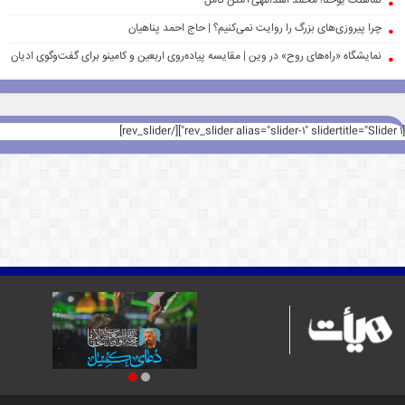
نماهنگ یوحنا؛ محمد اسداللهی+متن کامل
چرا پیروزی‌های بزرگ را روایت نمی‌کنیم؟ | حاج احمد پناهیان
نمایشگاه «راه‌های روح» در وین | مقایسه پیاده‌روی اربعین و کامینو برای گفت‌وگوی ادیان
[rev_slider alias="slider-1" slidertitle="Slider 1"][/rev_slider]