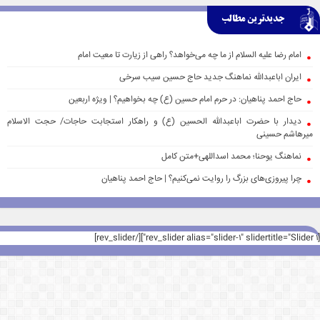
جدیدترین مطالب
امام رضا علیه السلام از ما چه می‌خواهد؟ راهی از زیارت تا معیت امام
ایران اباعبدالله نماهنگ جدید حاج حسین سیب سرخی
حاج احمد پناهیان: در حرم امام حسین (ع) چه بخواهیم؟ | ویژه اربعین
دیدار با حضرت اباعبدالله الحسین (ع) و راهکار استجابت حاجات/ حجت الاسلام
میرهاشم حسینی
نماهنگ یوحنا؛ محمد اسداللهی+متن کامل
چرا پیروزی‌های بزرگ را روایت نمی‌کنیم؟ | حاج احمد پناهیان
[rev_slider alias="slider-1" slidertitle="Slider 1"][/rev_slider]