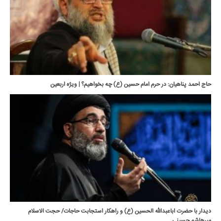
حاج احمد پناهیان: در حرم امام حسین (ع) چه بخواهیم؟ | ویژه اربعین
دیدار با حضرت اباعبدالله الحسین (ع) و راهکار استجابت حاجات/ حجت الاسلام
میرهاشم حسینی