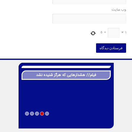
وب‌ سایت
5
=
×
1
فیلم// هشدارهایی که هرگز شنیده نشد