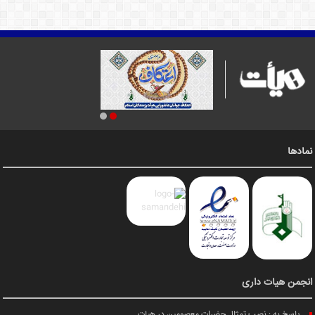
نمادها
انجمن هیات داری
پاسخ به : نصب تمثال حضرات معصومین در هیات