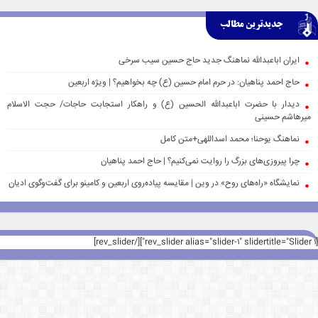
جدیدترین مطالب
ایران اباعبدالله نماهنگ جدید حاج حسین سیب سرخی
حاج احمد پناهیان: در حرم امام حسین (ع) چه بخواهیم؟ | ویژه اربعین
دیدار با حضرت اباعبدالله الحسین (ع) و راهکار استجابت حاجات/ حجت الاسلام
میرهاشم حسینی
نماهنگ یوحنا؛ محمد اسداللهی+متن کامل
چرا پیروزی‌های بزرگ را روایت نمی‌کنیم؟ | حاج احمد پناهیان
نمایشگاه «راه‌های روح» در وین | مقایسه پیاده‌روی اربعین و کامینو برای گفت‌وگوی ادیان
[rev_slider alias="slider-1" slidertitle="Slider 1"][/rev_slider]