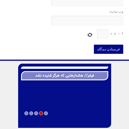
وب‌ سایت
=
8
−
9
فیلم// هشدارهایی که هرگز شنیده نشد