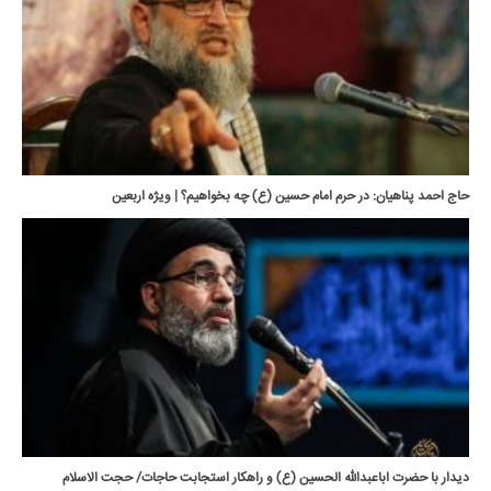
حاج احمد پناهیان: در حرم امام حسین (ع) چه بخواهیم؟ | ویژه اربعین
دیدار با حضرت اباعبدالله الحسین (ع) و راهکار استجابت حاجات/ حجت الاسلام