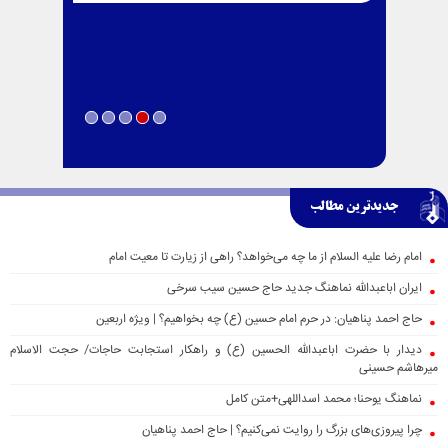
جدیدترین مطالب
امام رضا علیه السلام از ما چه می‌خواهد؟ راهی از زیارت تا معیت امام
ایران اباعبدالله نماهنگ جدید حاج حسین سیب سرخی
حاج احمد پناهیان: در حرم امام حسین (ع) چه بخواهیم؟ | ویژه اربعین
دیدار با حضرت اباعبدالله الحسین (ع) و راهکار استجابت حاجات/ حجت الاسلام
میرهاشم حسینی
نماهنگ یوحنا؛ محمد اسداللهی+متن کامل
چرا پیروزی‌های بزرگ را روایت نمی‌کنیم؟ | حاج احمد پناهیان