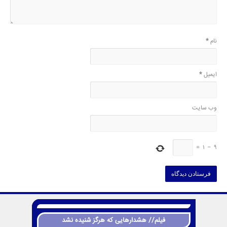
نام
*
ایمیل
*
وب‌ سایت
=
1
−
9
فیلم// هشدارهایی که هرگز شنیده نشد