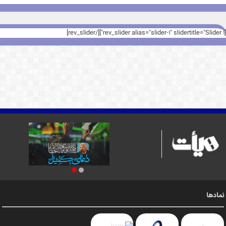
[rev_slider alias="slider-1" slidertitle="Slider 1"][/rev_slider]
نمادها