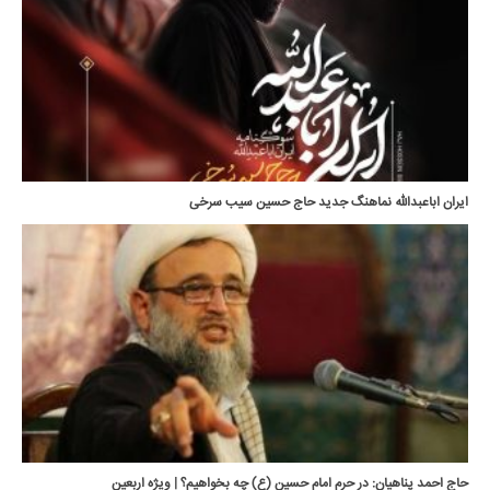
ایران اباعبدالله نماهنگ جدید حاج حسین سیب سرخی
حاج احمد پناهیان: در حرم امام حسین (ع) چه بخواهیم؟ | ویژه اربعین