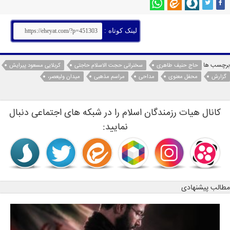
لینک کوتاه :
برچسب ها
حاج حنیف طاهری
سخنرانی حجت الاسلام حاجتی
کربلایی مسعود پیرایش
گزارش
محفل معنوی
مداحی
مراسم مذهبی
میدان ولیعصر،
کانال هیات رزمندگان اسلام را در شبکه های اجتماعی دنبال
نمایید:
مطالب پیشنهادی