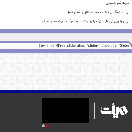
میرهاشم حسینی
نماهنگ یوحنا؛ محمد اسداللهی+متن کامل
چرا پیروزی‌های بزرگ را روایت نمی‌کنیم؟ | حاج احمد پناهیان
[rev_slider alias="slider-1" slidertitle="Slider 1"][/rev_slider]