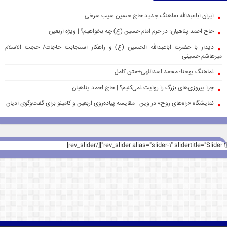
ایران اباعبدالله نماهنگ جدید حاج حسین سیب سرخی
حاج احمد پناهیان: در حرم امام حسین (ع) چه بخواهیم؟ | ویژه اربعین
دیدار با حضرت اباعبدالله الحسین (ع) و راهکار استجابت حاجات/ حجت الاسلام
میرهاشم حسینی
نماهنگ یوحنا؛ محمد اسداللهی+متن کامل
چرا پیروزی‌های بزرگ را روایت نمی‌کنیم؟ | حاج احمد پناهیان
نمایشگاه «راه‌های روح» در وین | مقایسه پیاده‌روی اربعین و کامینو برای گفت‌وگوی ادیان
[rev_slider alias="slider-1" slidertitle="Slider 1"][/rev_slider]