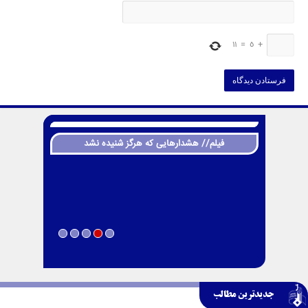
11
=
5
+
فیلم// هشدارهایی که هرگز شنیده نشد
جدیدترین مطالب