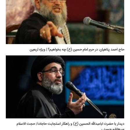
حاج احمد پناهیان: در حرم امام حسین (ع) چه بخواهیم؟ | ویژه اربعین
دیدار با حضرت اباعبدالله الحسین (ع) و راهکار استجابت حاجات/ حجت الاسلام
میرهاشم حسینی