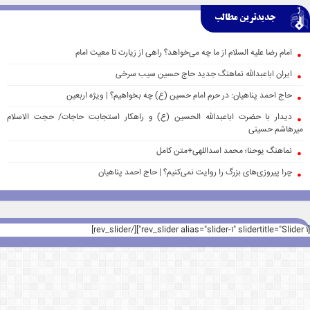
جدیدترین مطالب
امام رضا علیه السلام از ما چه می‌خواهد؟ راهی از زیارت تا معیت امام
ایران اباعبدالله نماهنگ جدید حاج حسین سیب سرخی
حاج احمد پناهیان: در حرم امام حسین (ع) چه بخواهیم؟ | ویژه اربعین
دیدار با حضرت اباعبدالله الحسین (ع) و راهکار استجابت حاجات/ حجت الاسلام
میرهاشم حسینی
نماهنگ یوحنا؛ محمد اسداللهی+متن کامل
چرا پیروزی‌های بزرگ را روایت نمی‌کنیم؟ | حاج احمد پناهیان
[rev_slider alias="slider-1" slidertitle="Slider 1"][/rev_slider]