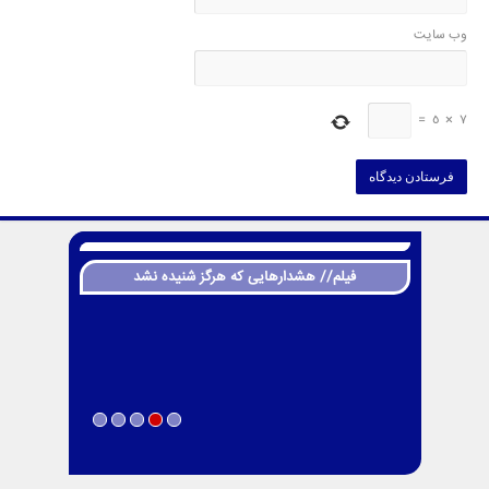
وب‌ سایت
=
5
×
7
فیلم// هشدارهایی که هرگز شنیده نشد