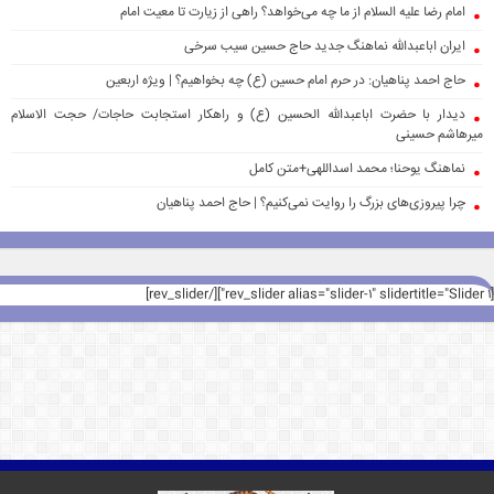
امام رضا علیه السلام از ما چه می‌خواهد؟ راهی از زیارت تا معیت امام
ایران اباعبدالله نماهنگ جدید حاج حسین سیب سرخی
حاج احمد پناهیان: در حرم امام حسین (ع) چه بخواهیم؟ | ویژه اربعین
دیدار با حضرت اباعبدالله الحسین (ع) و راهکار استجابت حاجات/ حجت الاسلام
میرهاشم حسینی
نماهنگ یوحنا؛ محمد اسداللهی+متن کامل
چرا پیروزی‌های بزرگ را روایت نمی‌کنیم؟ | حاج احمد پناهیان
[rev_slider alias="slider-1" slidertitle="Slider 1"][/rev_slider]