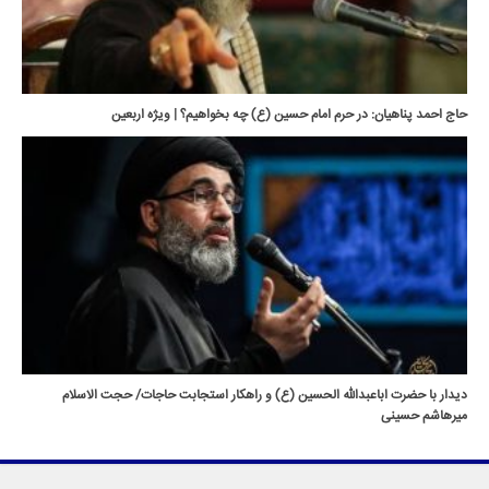
حاج احمد پناهیان: در حرم امام حسین (ع) چه بخواهیم؟ | ویژه اربعین
دیدار با حضرت اباعبدالله الحسین (ع) و راهکار استجابت حاجات/ حجت الاسلام
میرهاشم حسینی