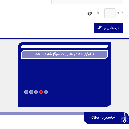
11
=
+
7
فیلم// هشدارهایی که هرگز شنیده نشد
جدیدترین مطالب