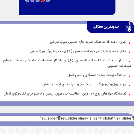
جدیدترین مطالب
ایران اباعبدالله نماهنگ جدید حاج حسین سیب سرخی
حاج احمد پناهیان: در حرم امام حسین (ع) چه بخواهیم؟ | ویژه اربعین
دیدار با حضرت اباعبدالله الحسین (ع) و راهکار استجابت حاجات/ حجت الاسلام
میرهاشم حسینی
نماهنگ یوحنا؛ محمد اسداللهی+متن کامل
چرا پیروزی‌های بزرگ را روایت نمی‌کنیم؟ | حاج احمد پناهیان
نمایشگاه «راه‌های روح» در وین | مقایسه پیاده‌روی اربعین و کامینو برای گفت‌وگوی ادیان
[rev_slider alias="slider-1" slidertitle="Slider 1"][/rev_slider]