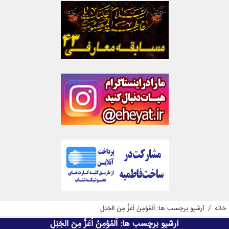
خانه
/
آرشیو برچسب ها: اَلمُؤمِنُ اَعَزُّ مِنَ الجَبَلِ
آرشیو برچسب ها:
اَلمُؤمِنُ اَعَزُّ مِنَ الجَبَلِ