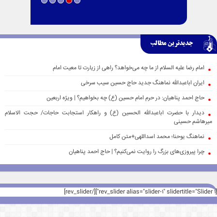
جدیدترین مطالب
امام رضا علیه السلام از ما چه می‌خواهد؟ راهی از زیارت تا معیت امام
ایران اباعبدالله نماهنگ جدید حاج حسین سیب سرخی
حاج احمد پناهیان: در حرم امام حسین (ع) چه بخواهیم؟ | ویژه اربعین
دیدار با حضرت اباعبدالله الحسین (ع) و راهکار استجابت حاجات/ حجت الاسلام
میرهاشم حسینی
نماهنگ یوحنا؛ محمد اسداللهی+متن کامل
چرا پیروزی‌های بزرگ را روایت نمی‌کنیم؟ | حاج احمد پناهیان
[rev_slider alias="slider-1" slidertitle="Slider 1"][/rev_slider]