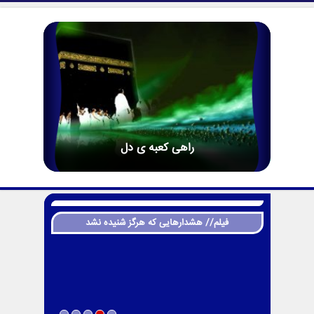
راهی کعبه ی دل
فیلم// هشدارهایی که هرگز شنیده نشد