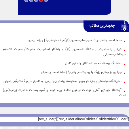
جدیدترین مطالب
حاج احمد پناهیان: در حرم امام حسین (ع) چه بخواهیم؟ | ویژه اربعین
دیدار با حضرت اباعبدالله الحسین (ع) و راهکار استجابت حاجات/ حجت الاسلام
میرهاشم حسینی
نماهنگ یوحنا؛ محمد اسداللهی+متن کامل
چرا پیروزی‌های بزرگ را روایت نمی‌کنیم؟ | حاج احمد پناهیان
نمایشگاه «راه‌های روح» در وین | مقایسه پیاده‌روی اربعین و کامینو برای گفت‌وگوی ادیان
آیت‌الله جوادی آملی: نهضت اربعین ادامه پیام کربلا و ثمره رسالت حضرت زینب(س)
است
[rev_slider alias="slider-1" slidertitle="Slider 1"][/rev_slider]