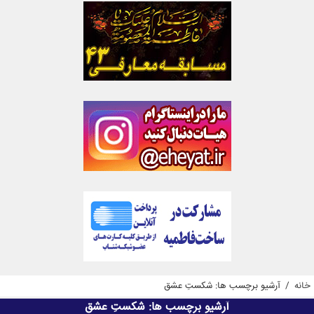
خانه
/
آرشیو برچسب ها: شکستِ عشق
آرشیو برچسب ها:
شکستِ عشق