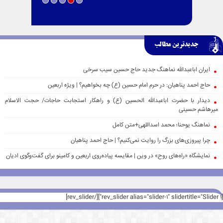
جدیدترین مطالب
ایران اباعبدالله نماهنگ جدید حاج حسین سیب سرخی
حاج احمد پناهیان: در حرم امام حسین (ع) چه بخواهیم؟ | ویژه اربعین
دیدار با حضرت اباعبدالله الحسین (ع) و راهکار استجابت حاجات/ حجت الاسلام
میرهاشم حسینی
نماهنگ یوحنا؛ محمد اسداللهی+متن کامل
چرا پیروزی‌های بزرگ را روایت نمی‌کنیم؟ | حاج احمد پناهیان
نمایشگاه «راه‌های روح» در وین | مقایسه پیاده‌روی اربعین و کامینو برای گفت‌وگوی ادیان
[rev_slider alias="slider-1" slidertitle="Slider 1"][/rev_slider]