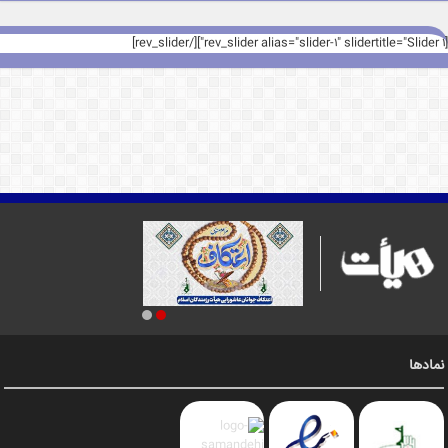
[rev_slider alias="slider-1" slidertitle="Slider 1"][/rev_slider]
نمادها