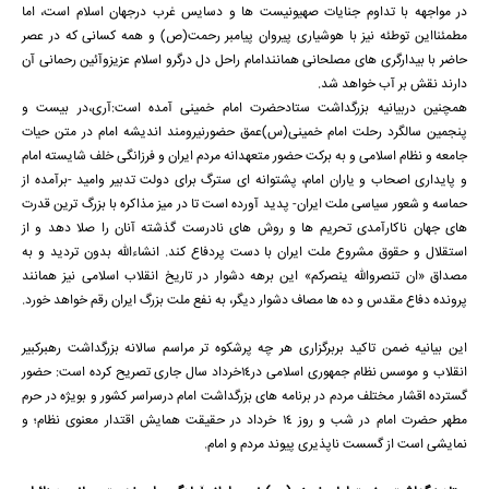
در مواجهه با تداوم جنایات صهیونیست ها و دسایس غرب درجهان اسلام است، اما
مطمئنااین توطئه نیز با هوشیاری پیروان پیامبر رحمت(ص) و همه کسانی که در عصر
حاضر با بیدارگری های مصلحانی همانندامام راحل دل درگرو اسلام عزیزوآئین رحمانی آن
دارند نقش بر آب خواهد شد.
همچنین دربیانیه بزرگداشت ستادحضرت امام خمینی آمده است:آری،در بیست و
پنجمین سالگرد رحلت امام خمینی(س)عمق حضورنیرومند اندیشه امام در متن حیات
جامعه و نظام اسلامی و به برکت حضور متعهدانه مردم ایران و فرزانگی خلف شایسته امام
و پایداری اصحاب و یاران امام، پشتوانه ای سترگ برای دولت تدبیر وامید -برآمده از
حماسه و شعور سیاسی ملت ایران- پدید آورده است تا در میز مذاکره با بزرگ ترین قدرت
های جهان ناکارآمدی تحریم ها و روش های نادرست گذشته آنان را صلا دهد و از
استقلال و حقوق مشروع ملت ایران با دست پردفاع کند. انشاءالله بدون تردید و به
مصداق «ان تنصروالله ینصرکم» این برهه دشوار در تاریخ انقلاب اسلامی نیز همانند
پرونده دفاع مقدس و ده ها مصاف دشوار دیگر، به نفع ملت بزرگ ایران رقم خواهد خورد.
این بیانیه ضمن تاکید بربرگزاری هر چه پرشکوه تر مراسم سالانه بزرگداشت رهبرکبیر
انقلاب و موسس نظام جمهوری اسلامی در14خرداد سال جاری تصریح کرده است: حضور
گسترده اقشار مختلف مردم در برنامه های بزرگداشت امام درسراسر کشور و بویژه در حرم
مطهر حضرت امام در شب و روز 14 خرداد در حقیقت همایش اقتدار معنوی نظام؛ و
نمایشی است از گسست ناپذیری پیوند مردم و امام.