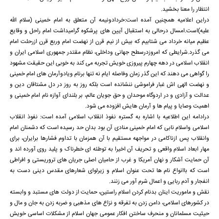
انتظار را معنا بخشید.
دراین اعلامیه همچنین آمده است:خردادونیمه آن متعلق به امام خمینی (سلام الله
علیه)است.امسال درحالی به استقبال آیین های پرشکوه گرامیداشت امام راحل و وقایع
عظیم میانه خرداد می شتابیم که بیش از نیم قرن از نهضت امام وربع قرن ازرحلت امام
می گذرد.شرایطی که امروزدرسطح جهانی وداخلی، نظام مقتدر جمهوری اسلامی ایران و
انقلاب اسلامی در دهه چهارم پیروزی خویش تجربه می کند به خوبی این حقیقت مشهود
را گواهی می دهند که این گذر زمان وفاصله ایام نه تنها برنام ویادوآرمان های امام خمینی
و نهضت الهی اش غبار فراموشی ننشانده است بلکه روز به روز در دل مشتاقان دین و
عدالت و آزادی و در اردوگاه موحدان و حق جویان عالم، بر بلندای آوازه نام امام خمینی و
اهمیت وصایا و پیام ها و آرمان هایش افزوده می شود.
درادامه این اطلاعیه با اشاره به گستره نفوذ انقلاب اسلامی آمده است: نفوذ انقلاب
اسلامی واسلام نابی که امام خمینی منادی آن بود بدان حد رسیده است که دشمنان امام
وانقلاب پس ازناکامی در مواجهه مستقیم با آن همزمان با تداوم فشارها برایران، برای
مهار ابعاد اسلام واقعی و تحریف آن اخیرا به توطئه ای خطرناک و پلید روی آورده اند و
آن حمایت آشکار و نهان آمریکا و غرب از حامیان اصلی جریان های تروریستی و افراطی
است که باانواع نام ها تحت عنوان اسلام و زیرلوای شعارهای مقدس دینی دست به
انفجار و آدم ربایی و اعمال شرم آور می زنند.
نقش و ماموریت اینان بدنام کردن اسلام راستین، حمایت از دولت های مستبد و وابسته
در کشورهای اسلامی، دامن زدن به تفرقه و نزاع های مذهبی و ضربه زدن به جان و مال و
حیثیت مسلمانان و منحرف ساختن افکار عمومی جهان اسلام از مشکلات اساسی خویش