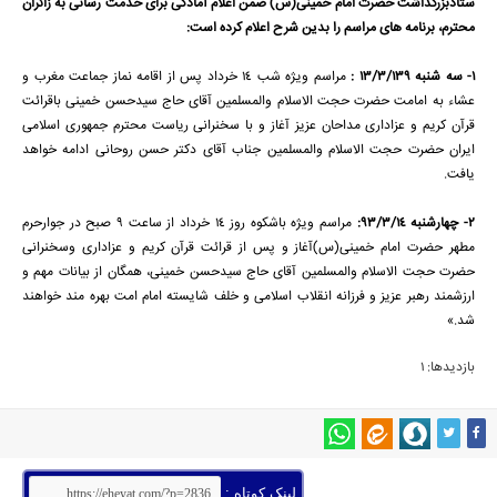
ستادبزرگداشت حضرت امام خمینی(س) ضمن اعلام آمادگی برای خدمت رسانی به زائران
محترم، برنامه های مراسم را بدین شرح اعلام کرده است:
1- سه شنبه 13/3/139 :
مراسم ویژه شب 14 خرداد پس از اقامه نماز جماعت مغرب و
عشاء به امامت حضرت حجت الاسلام والمسلمین آقای حاج سیدحسن خمینی باقرائت
قرآن کریم و عزاداری مداحان عزیز آغاز و با سخنرانی ریاست محترم جمهوری اسلامی
ایران حضرت حجت الاسلام والمسلمین جناب آقای دکتر حسن روحانی ادامه خواهد
یافت.
2- چهارشنبه 93/3/14:
مراسم ویژه باشکوه روز 14 خرداد از ساعت 9 صبح در جوارحرم
مطهر حضرت امام خمینی(س)آغاز و پس از قرائت قرآن کریم و عزاداری وسخنرانی
حضرت حجت الاسلام والمسلمین آقای حاج سیدحسن خمینی، همگان از بیانات مهم و
ارزشمند رهبر عزیز و فرزانه انقلاب اسلامی و خلف شایسته امام امت بهره مند خواهند
شد.»
بازدیدها: 1
لینک کوتاه :