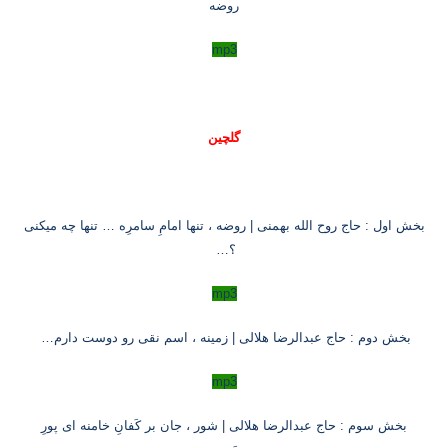
روضه
mp3
گلچین
بخش اول : حاج روح الله بهمنی | روضه ، تنها امامِ سامرِه … تنها چه میکنی
؟
…
mp3
بخش دوم : حاج عبدالرضا هلالی | زمینه ، اسم نقی رو دوست دارم
…
mp3
بخش سوم : حاج عبدالرضا هلالی | شور ، جان بر کَفانِ خامنه ای پورِ