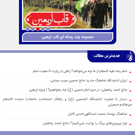
مجموعه چند رسانه ای قاب اربعین
کتاب اربعین عاشورایی دوباره منتشر شد + دریافت PDF
کتاب
جدیدترین مطالب
امام رضا علیه السلام از ما چه می‌خواهد؟ راهی از زیارت تا معیت امام
ایران اباعبدالله نماهنگ جدید حاج حسین سیب سرخی
حاج احمد پناهیان: در حرم امام حسین (ع) چه بخواهیم؟ | ویژه اربعین
دیدار با حضرت اباعبدالله الحسین (ع) و راهکار استجابت حاجات/ حجت الاسلام
میرهاشم حسینی
نماهنگ یوحنا؛ محمد اسداللهی+متن کامل
چرا پیروزی‌های بزرگ را روایت نمی‌کنیم؟ | حاج احمد پناهیان