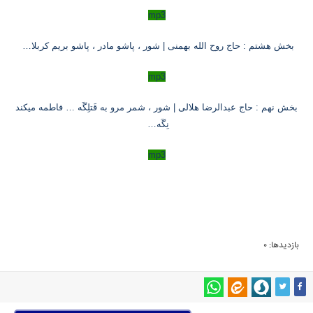
mp3
بخش هشتم : حاج روح الله بهمنی | شور ، پاشو مادر ، پاشو بریم کربلا
…
mp3
بخش نهم : حاج عبدالرضا هلالی | شور ، شمر مرو به قَتلِگَه … فاطمه میکند
نِگَه
…
mp3
بازدیدها: 0