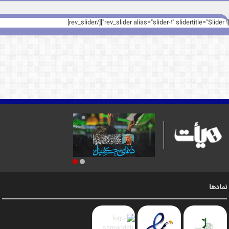
[rev_slider alias="slider-1" slidertitle="Slider 1"][/rev_slider]
نمادها