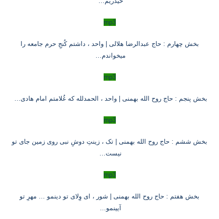
حیدَریم
…
mp3
بخش چهارم : حاج عبدالرضا هلالی | واحد ، داشتم کُنجِ حرم جامعه را
میخواندم
…
mp3
بخش پنجم : حاج روح الله بهمنی | واحد ، الحمدلله که غُلامتم امام هادی
…
mp3
بخش ششم : حاج روح الله بهمنی | تک ، زینتِ دوشِ نبی روی زمین جای تو
نیست
…
mp3
بخش هفتم : حاج روح الله بهمنی | شور ، ای وِلای تو دینمو … مهرِ تو
آیینمو
…