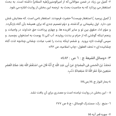
2- کمیل بن زیاد در ضمن سوالاتی که از امیرالومنین(علیه السلام) داشته است. به بحث
استغفار می پرذازد که به مناسبت بحث به ترجمه این بخش از روایت اشاره می شود.
( کمیل پرسید ) استغفار چیست؟ حضرت فرمودند: استغفار نامی است .که معنایش شش
جزء دارد. اول پشیمانی بر گذشته، و دوّم تصمیم جدی که برای همیشه بآن گناه بازنگردد.
و سوّم اداء حقوق بین تو و سایر آفریده ها، و چهارم پرداخت حق خداوند در واجبات، و
پنجم اینکه گوشتی که از حرام بر بدنت روئیده، آب کنی تا پوست به استخوان بچسبد. و
سپس گوشت تازه بروید. و ششم اینکه بدنت را تعب عبادت چشانی چنانچه لذت گناه
چشانیده ای « تحف العقول ؛ چاپ اسلامیه، ص 192»
3- «وسائل الشیعة ج : 6 ص : 482»
مُحَمَّدُ بْنُ الْحَسَنِ فِی الْمِصْبَاحِ عَنْ أَبِی عَبْدِ اللَّهِ ع أَنَّهُ قَالَ مَنِ اسْتَغْفَرَ اللَّهَ بَعْدَ صَلَاةِ الْعَصْرِ
سَبْعِینَ مَرَّةً غَفَرَ اللَّهُ لَهُ سَبْعَمِائَةِ ذَنْبٍ.
4-بحار النوار ج 74,ص174
5 – این بخش در روایت نیامده است و مصدری برای آن یافت نشد.
6- منبع : رک: مستدرک الوسائل ؛ ج 5 ص 277
7- سوره قمر آیه 55