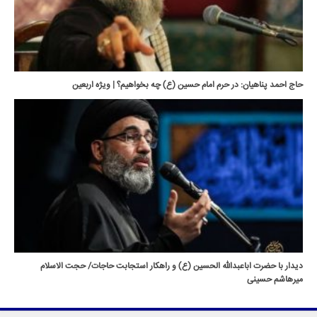
حاج احمد پناهیان: در حرم امام حسین (ع) چه بخواهیم؟ | ویژه اربعین
دیدار با حضرت اباعبدالله الحسین (ع) و راهکار استجابت حاجات/ حجت الاسلام
میرهاشم حسینی