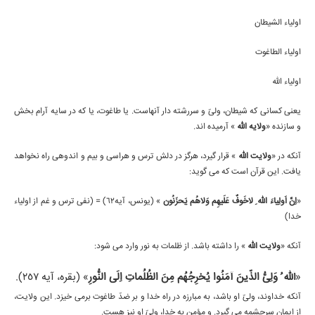
اولياء الشيطان
اولياء الطاغوت
اولياء اللّه
يعنى كسانى كه شيطان، ولىّ و سررشته دار آنهاست. يا طاغوت، يا كه در سايه آرام بخش
و سازنده «
ولايه اللّه
» آرميده اند.
آنكه در «
ولايت اللّه
» قرار گيرد، هرگز در دلش ترس و هراسى و بيم و اندوهى راه نخواهد
يافت. اين قرآن است كه مى گويد:
«
اِنَّ اَولِياءَ اللّه ِ لاخَوفٌ عَلَيهِم وَلاهُم يَحزَنُون
» (يونس، آيه62) = (نفى ترس و غم از اولياء
خدا)
آنكه «
ولايت اللّه
» را داشته باشد. از ظلمات به نور وارد مى شود:
«
أللّه ُ وَلِىُّ الذّينَ آمَنُوا يُخرِجُهُم مِنَ الظُلُماتِ اِلَى النُّورِ
» (بقره، آيه 257).
آنكه خداوند، ولىّ او باشد، به مبارزه در راه خدا و بر ضدّ طاغوت برمى خيزد. اين ولايت،
از ايمان سرچشمه مى گيرد. و مؤمن به خدا، ولىّ او نيز هست.