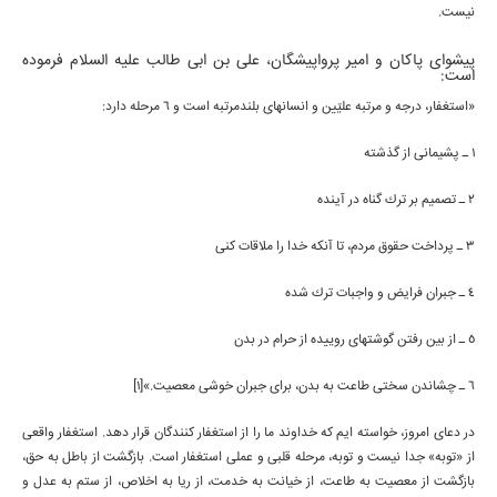
نيست.
پيشواى پاكان و امير پرواپيشگان، على بن ابى طالب عليه السلام فرموده
است:
«استغفار، درجه و مرتبه عليّين و انسانهاى بلندمرتبه است و 6 مرحله دارد:
1 ـ پشيمانى از گذشته
2 ـ تصميم بر ترك گناه در آينده
3 ـ پرداخت حقوق مردم، تا آنكه خدا را ملاقات كنى
4 ـ جبران فرايض و واجبات ترك شده
5 ـ از بين رفتن گوشتهاى روييده از حرام در بدن
6 ـ چشاندن سختى طاعت به بدن، براى جبران خوشى معصيت.»[1]
در دعاى امروز، خواسته ايم كه خداوند ما را از استغفار كنندگان قرار دهد. استغفار واقعى
از «توبه» جدا نيست و توبه، مرحله قلبى و عملى استغفار است. بازگشت از باطل به حق،
بازگشت از معصيت به طاعت، از خيانت به خدمت، از ريا به اخلاص، از ستم به عدل و