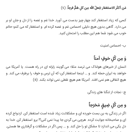
مَن اَکثَر الاستغفار جَعلُ الله مِن کلِ هَمٍّ فرجاً.
(4)
کسی که زیاد استغفار کند چهار چیز بدست می آورد. خدا غم و غصه را از دل و جان او بر
می دارد. گاهی بدون هیچ دلیلی احساس غم و غصه کرده ام. و استغفار که می کنم؛ حالم
خوب می شود شما هم این مطلب را امتحان کنید.
ب- احساس امنیت
وَ مِن کُلِ خوفٍ اَمناً
انسان از خبرهای هولناک می ترسد مثلا؛ می گویند زلزله ای در راه هست. یا آمریکا می
خواهد به ایران حمله کند. و … اینجا استغفار کن؛ که آن ترس و خوف را برطرف می کند. و
هیچ اتفاقی هم نمی افتد. آمریکا هم هیچ غلطی نمی تواند بکند. (5)
ج- نجات از تنگنا های زندگی
و مِن کُلِ ضِیقٍ مَخرَجاً
اگر در زندگی به بن بست خورده ای و مشکلاتت زیاد شده است استغفار کن. ازدواج کرده
ای و صاحبخانه جوابت کرده. هرچی می گردی جا پیدا نمی کنی؟! برو استغفار کن. خدا به
دل یکی می اندازد تا مشکل تو را حل کند. و … پس اگر در مشکلات و گرفتاری ها هستی.