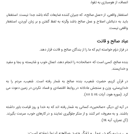
انصاف، از هوسبازى به تقوا،
استغفار واقعى، از «عمل صالح»، كه جبران كننده ضايعات گناه باشد جدا نيست. استغفار،
بايد به دنبالش اصلاح و عمل صالح باشد وگرنه به لفظ گفتن و بر زبان آوردن، استغفار
واقعى نيست.
عباد صالح و قانت
در فراز دوّم خواسته ايم كه ما را از بندگان صالح و قانت قرار دهد.
بنده صالح، كسى است كه «صالحات» را انجام دهد، اعمال خوب و شايسته و بجا و مفيد
و خداپسند.
در قرآن كريم، حضرت شعيب، بنده صالح به شمار رفته است. شعيب، مردم را به
خداپرستى، وزن و سنجش عادلانه در روابط اقتصادى و فساد نكردن در زمين دعوت مى
كرد. (سوره هود، آيات 84 تا 88).
در آيه اى ديگر، «صالحين»، كسانى به شمار رفته اند كه به خدا و روز قيامت باور داشته
باشند. و به معروف، امر كنند و از منكر جلوگيرى نمايند و در كارهاى خوب، سرعت بگيرند.
(آل عمران، آيه 114).
مى بينيم،كه در عمل و تفكّرِ «عبد صالح» اينها نهفته است: