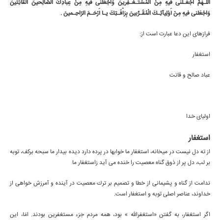
أَللّـهُمَّ اجْعَـلْنى فيهِ مِنْ الْمُسْتَـغْـفِرينَ وَاجْعَلْنى فيهِ مِنْ عِبادِكَ الصّالِحينَ اْلقانِتينَ
وَاجْعَلنى فيهِ مِنْ أَوْلِيآئِـكَ الْمُقَـرَّبينَ بِرَأْفَـتِكَ يـا أَرْحَـمَ الرّاحِـمينَ .
فرازهای این دعا عبارت است از:
استغفار
عباد صالح و قانت
اولياى خدا
استغفار
از ته دل نيست در ميخانه، استغفار ما خوابها در پرده دارد ديده بيدار ما سبحه بركف، توبه
بر لب، دل پر از ذوق گناه معصيت را خنده مى آيد زاستغفار ما
ندامت از گناه و پشيمانى از خطا و تصميم بر ترك معصيت در آينده و آمرزش خواهى از
خداوند، عناصر اصلى توبه و استغفار است.
اگر استغفار، به گفتن «استغفراللّه » بود، همه مردم جزء مستغفرين بودند. امّا، اين