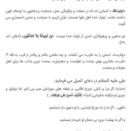
«
اولياءاللّه
» كسانى اند كه در صفات و چگونگى عمل، سنخيّت و تشابهى با اوصاف الهى
داشته باشند. اولياء خدا اهل تقوا هستند. قرآن كريم، با صراحت و لحنى انحصارى مى
گويد:
جز متقين و پرهيزكاران، كسى از اولياء خدا نيست. «
اِنْ اَولِيائُهُ إلاَّ المُتَّقُونَ
».(انفال، آيه
34).
«ولايت»، انسان را به «قرب» مى كشاند. و چه مقامى بالاتر و والاتر از قرب به اللّه ؟!
«قرب»، بالاترين بهاى عبادت و تقواست و «هجران»، سخت ترين عذاب ها براى اهل
معرفت و محبّت.
على عليه السلام در دعاى كميل مى فرمايد:
«خدايا اگر مرا بر آتش دوزخ افكنى، بر شعله هاى سوزانش صبر مى كنم. امّا برفراق و
دورى تو چگونه شكيبايى كنم؟» (
فَكَيفَ اَصبِرُ عَلى فِراقِكَ.
..)
«الهى… اگر ما را به دوزخ فرستى، با تو دعوى دار نيستيم،
و اگر به بهشت برى، بى جمال تو خريدار نيستيم،