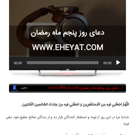
دعای روز پنجم ماه رمضان
WWW.EHEYAT.COM
00:00
00:00
1.
دعای روز پنجم ماه رمضان
www.eHeyat.com
0:31
اللَّهُمَّ اجْعَلْنِي فِيهِ مِنَ الْمُسْتَغْفِرِينَ وَ اجْعَلْنِي فِيهِ مِنْ عِبَادِكَ الصَّالِحِينَ الْقَانِتِينَ‏.
خدايا مرا در اين روز از توبه و استغفار كنندگان قرار ده و از بندگان صالح مطيع خود مقرر
فرما.