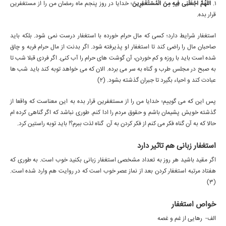
1.
اللَّهُمَّ اجْعَلْنِی فِیهِ مِنَ الْمُسْتَغْفِرِینَ
؛ خدایا در روز پنجم ماه رمضان من را از مستغفرین
قرار بده.
استغفار شرایط دارد؛ کسی که مال حرام خورده با استغفار درست نمی شود. بلکه باید
صاحبان مال را راضی کند تا استغفار او پذیرفته شود. اگر بدنت از مال حرام فربه و چاق
شده است باید با روزه و کم خوردن، آن گوشت های حرام را آب کنی. اگر فردی قبلا شب تا
به صبح در مجلس طرب و گناه به سر می برده. الان که می خواهد توبه کند باید شب ها
عبادت کند و احیاء بگیرد تا جبران گذشته بشود. (2)
پس این که می گوییم؛ خدایا من را از مستغفرین قرار بده به این معناست که واقعا از
گذشته خویش پشیمان باشم و حقوق مردم را ادا کنم. طوری نباشد که اگر گناهی کرده ام
حالا که به آن گناه فکر می کنم از فکر کردن به آن گناه لذت ببرم؟! باید توبه راستین کرد.
استغفار زبانی هم تاثیر دارد
اگر مقید باشید هر روز به تعداد مشخصی استغفار زبانی بکنید خوب است. به طوری که
هفتاد مرتبه استغفار کردن بعد از نماز عصر خوب است که در روایت هم وارد شده است.
(3)
خواص استغفار
الف- رهایی از غم و غصه