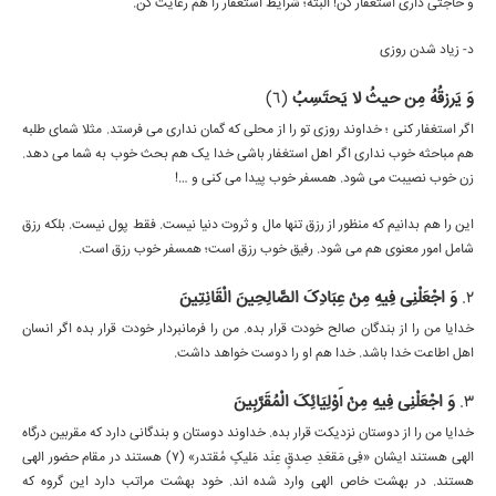
و حاجتی داری استغفار کن! البته؛ شرایط استغفار را هم رعایت کن.
د- زیاد شدن روزی
وَ یَرزقُهُ مِن حیثُ لا یَحتَسِبُ
(6)
اگر استغفار کنی ؛ خداوند روزی تو را از محلی که گمان نداری می فرستد. مثلا شمای طلبه
هم مباحثه خوب نداری اگر اهل استغفار باشی خدا یک هم بحث خوب به شما می دهد.
زن خوب نصیبت می شود. همسفر خوب پیدا می کنی و …!
این را هم بدانیم که منظور از رزق تنها مال و ثروت دنیا نیست. فقط پول نیست. بلکه رزق
شامل امور معنوی هم می شود. رفیق خوب رزق است؛ همسفر خوب رزق است.
2.
وَ اجْعَلْنِی فِیهِ مِنْ عِبَادِکَ الصَّالِحِینَ الْقَانِتِینَ
خدایا من را از بندگان صالح خودت قرار بده. من را فرمانبردار خودت قرار بده اگر انسان
اهل اطاعت خدا باشد. خدا هم او را دوست خواهد داشت.
3.
وَ اجْعَلْنِی فِیهِ مِنْ أَوْلِیَائِکَ الْمُقَرَّبِینَ
خدایا من را از دوستان نزدیکت قرار بده. خداوند دوستان و بندگانی دارد که مقربین درگاه
الهی هستند ایشان «فِی مَقعَدِ صِدقٍ عِنَد مَلیکٍ مُقتدر» (7) هستند در مقام حضور الهی
هستند. در بهشت خاص الهی وارد شده اند. خود بهشت مراتب دارد این گروه که