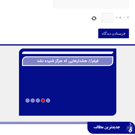
=
5
−
7
فیلم// هشدارهایی که هرگز شنیده نشد
جدیدترین مطالب