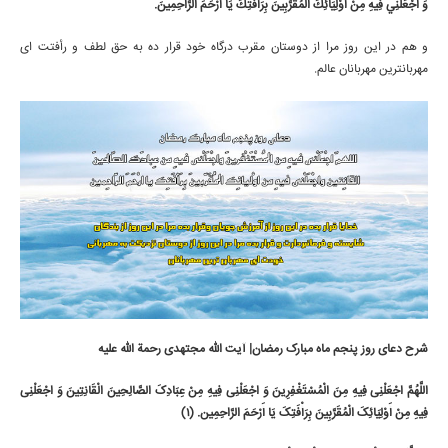
وَ اجْعَلْنِي فِيهِ مِنْ أَوْلِيَائِكَ الْمُقَرَّبِينَ بِرَأْفَتِكَ يَا أَرْحَمَ الرَّاحِمِينَ.‏
و هم در اين روز مرا از دوستان مقرب درگاه خود قرار ده به حق لطف و رأفتت اى
مهربانترين مهربانان عالم.
شرح دعای روز پنجم ماه مبارک رمضان| آیت الله مجتهدی رحمة الله علیه
اللَّهُمَّ اجْعَلْنِی فِیهِ مِنَ الْمُسْتَغْفِرِینَ وَ اجْعَلْنِی فِیهِ مِنْ عِبَادِکَ الصَّالِحِینَ الْقَانِتِینَ وَ اجْعَلْنِی
فِیهِ مِنْ أَوْلِیَائِکَ الْمُقَرَّبِینَ بِرَأْفَتِکَ یَا أَرْحَمَ الرَّاحِمِین. (1)