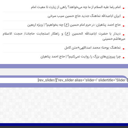
امام رضا علیه السلام از ما چه می‌خواهد؟ راهی از زیارت تا معیت امام
ایران اباعبدالله نماهنگ جدید حاج حسین سیب سرخی
حاج احمد پناهیان: در حرم امام حسین (ع) چه بخواهیم؟ | ویژه اربعین
دیدار با حضرت اباعبدالله الحسین (ع) و راهکار استجابت حاجات/ حجت الاسلام
میرهاشم حسینی
نماهنگ یوحنا؛ محمد اسداللهی+متن کامل
چرا پیروزی‌های بزرگ را روایت نمی‌کنیم؟ | حاج احمد پناهیان
[rev_slider alias="slider-1" slidertitle="Slider 1"][/rev_slider]