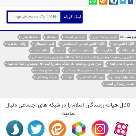
لینک کوتاه :
برچسب ها
آغوش رحمت الهی
احساس امنیت
استغفار
استغفار زبانی
اللَّهُمَّ اجْعَلْنِی فِیهِ
اللَّهُمَّ اجْعَلْنِی فِیهِ مِنَ الْمُسْتَغْفِرِینَ
اولياء الشيطان
اولياء الطاغوت
اولياء الله
اولياى خدا
خواص استغفار
دانلود
دانلود صوت
دعای روز پنجم ماه رمضان به همراه شرح دعا آیت الله مجتهدی و جواد محدثی
رهایی از غم و غصه
شرح دعای روز پنجم ماه مبارک رمضان| آیت الله مجتهدی رحمة الله علیه
شرح دعای روز پنجم ماه مبارک رمضان| جواد محدثی
عباد صالح و قانت
ماه مبارک رمضان
مَن اَکثَر الاستغفار
هیات
هیات رزمندگان
هیات رزمندگان اسلام
کانال هیات رزمندگان اسلام را در شبکه های اجتماعی دنبال
نمایید: