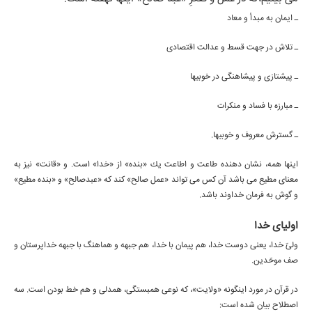
ـ ايمان به مبدأ و معاد
ـ تلاش در جهت قسط و عدالت اقتصادى
ـ پيشتازى و پيشاهنگى در خوبيها
ـ مبارزه با فساد و منكرات
ـ گسترش معروف و خوبيها.
اينها همه، نشان دهنده طاعت و اطاعت يك «بنده» از «خدا» است. و «قانت» نيز به
معناى مطيع مى باشد آن كس مى تواند «عمل صالح» كند كه «عبدصالح» و «بنده مطيع»
و گوش به فرمان خداوند باشد.
اولياى خدا
ولىّ خدا، يعنى دوست خدا، هم پيمان با خدا، هم جبهه و هماهنگ با جبهه خداپرستان و
صف موحّدين.
در قرآن در مورد اينگونه «ولايت»، كه نوعى همبستگى، همدلى و هم خط بودن است. سه
اصطلاح بيان شده است: