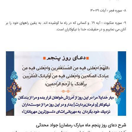
8- سوره فجر ؛ آیات 29-30
9- سوره عنکبوت ؛ آیه 69. و کسانی که در راه ما کوشیده اند. به یقین راههای خود را بر
آنان می نماییم و در حقیقت، خدا با نیکوکاران است.
شرح دعای روز پنجم ماه مبارک رمضان| جواد محدثی