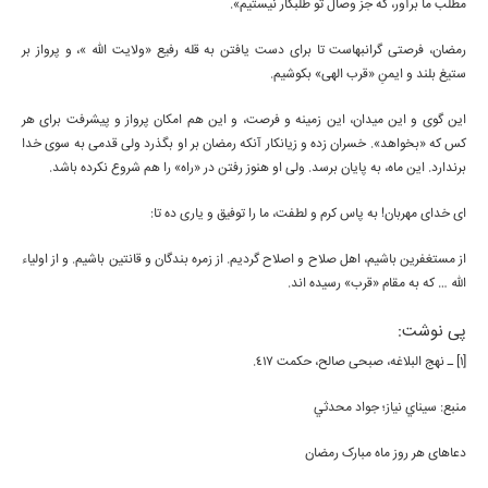
مطلب ما برآور، كه جز وصال تو طلبكار نيستيم».
رمضان، فرصتى گرانبهاست تا براى دست يافتن به قله رفيع «ولايت اللّه »، و پرواز بر
ستيغ بلند و ايمنِ «قرب الهى» بكوشيم.
اين گوى و اين ميدان، اين زمينه و فرصت، و اين هم امكان پرواز و پيشرفت براى هر
كس كه «بخواهد». خسران زده و زيانكار آنكه رمضان بر او بگذرد ولى قدمى به سوى خدا
برندارد. اين ماه، به پايان برسد. ولى او هنوز رفتن در «راه» را هم شروع نكرده باشد.
اى خداى مهربان! به پاس كرم و لطفت، ما را توفيق و يارى ده تا:
از مستغفرين باشيم، اهل صلاح و اصلاح گرديم. از زمره بندگان و قانتين باشيم. و از اولياء
اللّه … كه به مقام «قرب» رسيده اند.
پی نوشت:
[1] ـ نهج البلاغه، صبحى صالح، حكمت 417.
منبع: سيناي نياز؛ جواد محدثي
دعاهای هر روز ماه مبارک رمضان