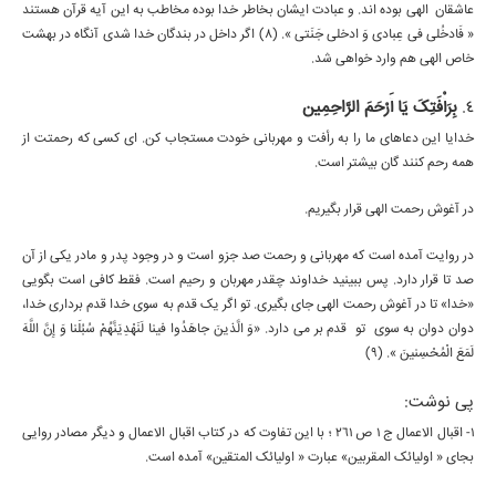
عاشقان الهی بوده اند. و عبادت ایشان بخاطر خدا بوده مخاطب به این آیه قرآن هستند
« فَادخُلی فی عِبادی وَ ادخلی جَنَتی ». (8) اگر داخل در بندگان خدا شدی آنگاه در بهشت
خاص الهی هم وارد خواهی شد.
4.
بِرَأْفَتِکَ یَا أَرْحَمَ الرَّاحِمِین
خدایا این دعاهای ما را به رأفت و مهربانی خودت مستجاب کن. ای کسی که رحمتت از
همه رحم کنند گان بیشتر است.
در آغوش رحمت الهی قرار بگیریم.
در روایت آمده است که مهربانی و رحمت صد جزو است و در وجود پدر و مادر یکی از آن
صد تا قرار دارد. پس ببینید خداوند چقدر مهربان و رحیم است. فقط کافی است بگویی
«خدا» تا در آغوش رحمت الهی جای بگیری. تو اگر یک قدم به سوی خدا قدم برداری خدا،
دوان دوان به سوی تو قدم بر می دارد. «وَ الَّذینَ جاهَدُوا فینا لَنَهْدِیَنَّهُمْ سُبُلَنا وَ إِنَّ اللَّهَ
لَمَعَ الْمُحْسِنینَ ». (9)
پی نوشت:
1- اقبال الاعمال ج 1 ص 261 ؛ با این تفاوت که در کتاب اقبال الاعمال و دیگر مصادر روایی
بجای « اولیائک المقربین» عبارت « اولیائک المتقین» آمده است.