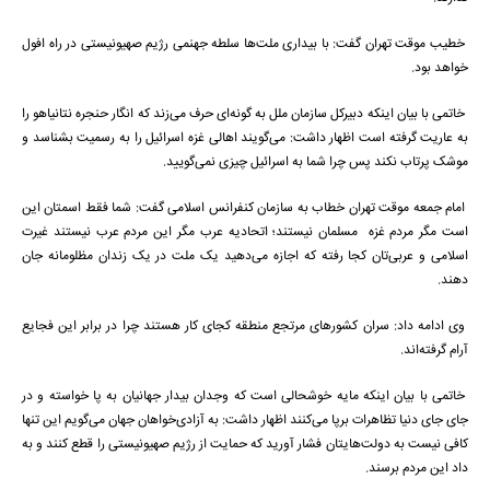
خطیب موقت تهران گفت: با بیداری ملت‌ها سلطه جهنمی رژیم صهیونیستی در راه افول
خواهد بود.
خاتمی با بیان اینکه دبیرکل سازمان ملل به گونه‌ای حرف می‌زند که انگار حنجره نتانیاهو را
به عاریت گرفته است اظهار داشت: می‌گویند اهالی غزه اسرائیل را به رسمیت بشناسد و
موشک پرتاب نکند پس چرا شما به اسرائیل چیزی نمی‌گویید.
امام جمعه موقت تهران خطاب به سازمان کنفرانس اسلامی گفت: شما فقط اسمتان این
است مگر مردم غزه مسلمان نیستند؛ اتحادیه عرب مگر این مردم عرب نیستند غیرت
اسلامی و عربی‌تان کجا رفته که اجازه می‌دهید یک ملت در یک زندان مظلومانه جان
دهند.
وی ادامه داد: سران کشورهای مرتجع منطقه کجای کار هستند چرا در برابر این فجایع
آرام گرفته‌اند.
خاتمی با بیان اینکه مایه خوشحالی است که وجدان بیدار جهانیان به پا خواسته و در
جای جای دنیا تظاهرات برپا می‌کنند اظهار داشت: به آزادی‌خواهان جهان می‌گویم این تنها
کافی نیست به دولت‌هایتان فشار آورید که حمایت از رژیم صهیونیستی را قطع کنند و به
داد این مردم برسند.