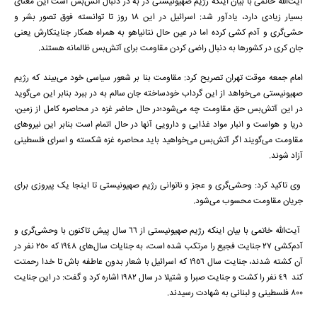
آیت‌الله خاتمی با بیان اینکه رژیم صهیونیستی در به در دنبال آتش‌بس است این معنای
بسیار زیادی دارد، یادآور شد: اسرائیل در این 18 روز تا توانسته فوق تصور بشر و
حشی‌گری و آدم کشی کرده اما در عین حال نتانیاهو به همراه همکار جنایتکارش یعنی
جان کری در کشورها به دنبال راضی کردن مقاومت برای آتش‌بس ظالمانه هستند.
امام جمعه موقت تهران تصریح کرد: مقاومت بنا بر شعور سیاسی خود می‌بیند که رژیم
صهیونیستی می‌خواهد از این گرداب خودساخته جان سالم به در ببرد بنابر این می‌گوید
در این آتش‌بس حق مقاومت چه می‌شود؛‌در حال حاضر غزه در محاصره کامل از زمین،
دریا و هواست و انبار مواد غذایی و دارویی آنها در حال اتمام است بنابر این نیروهای
مقاومت می‌گویند اگر آتش‌بس می‌خواهید باید محاصره غزه شکسته و اسرای فلسطینی
آزاد شوند.
وی تاکید کرد: وحشی‌گری و عجز و ناتوانی رژیم صهیونیستی تا اینجا یک پیروزی برای
جریان مقاومت محسوب می‌شود.
آیت‌الله خاتمی با بیان اینکه رژیم صهیونیستی از 66 سال پیش تاکنون با وحشی‌گری و
آدم‌کشی 27 جنایت فجیع را مرتکب شده است، به جنایات سال‌های 1948 که 250 نفر در
آن کشته شدند، جنایت سال 1956 که اسرائیل با شعار بدون عاطفه باش تا خدا رحمتت
کند 49 نفر را کشت و جنایت صبرا و شتیلا در سال 1982 اشاره کرد و گفت: در این جنایت
800 فلسطینی و لبنانی به شهادت رسیدند.