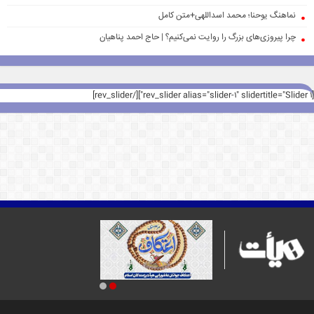
نماهنگ یوحنا؛ محمد اسداللهی+متن کامل
چرا پیروزی‌های بزرگ را روایت نمی‌کنیم؟ | حاج احمد پناهیان
[rev_slider alias="slider-1" slidertitle="Slider 1"][/rev_slider]