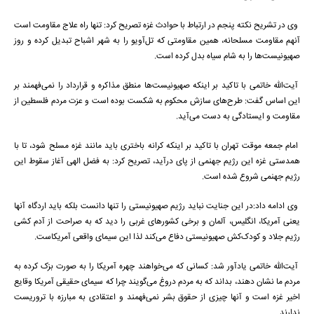
وی در تشریح نکته پنجم در ارتباط با حوادث غزه تصریح کرد: تنها راه علاج مقاومت است
آنهم مقاومت مسلحانه، همین مقاومتی که تل‌آویو را به شهر اشباح تبدیل کرده و روز
صهیونیست‌ها را به شام سیاه بدل کرده است.
آیت‌الله خاتمی با تاکید بر اینکه صهیونیست‌ها منطق مذاکره و قرارداد را نمی‌فهمند بر
این اساس گفت: طرح‌های سازش محکوم به شکست بوده است و عزت مردم فلسطین از
مقاومت و ایستادگی به دست می‌آید.
امام جمعه موقت تهران با تاکید بر اینکه کرانه باختری باید مانند غزه مسلح شود، تا با
همدستی غزه این رژیم جهنمی از پای درآید، تصریح کرد: به فضل الهی آغاز سقوط این
رژیم جهنمی شروع شده است.
وی ادامه داد:‌در این جنایت نباید رژیم صهیونیستی را تنها دانست بلکه باید اردگاه آنها
یعنی آمریکا، انگلیس، آلمان و برخی کشورهای غربی را دید که به صراحت از آدم کشی
رژیم جلاد و کودک‌کش صهیونیستی دفاع می‌کند لذا این سیمای واقعی آمریکاست.
آیت‌الله خاتمی یادآور شد: کسانی که می‌خواهند چهره آمریکا را به صورت بزک کرده به
مردم ما نشان دهند، بداند که به مردم دروغ می‌گویند چرا که سیمای حقیقی آمریکا وقایع
اخیر غزه است و آنها چیزی از حقوق بشر نمی‌فهمند و اعتقادی به مبارزه با تروریست
ندارند.