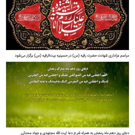
مراسم عزاداری شهادت حضرت رقیه (س) در حسینیه بیت‌الرقیه (س) برگزار می‌شود
دعای روز دهم ماه رمضان به همراه شرح دعا آیت الله مجتهدی و جواد محدثی