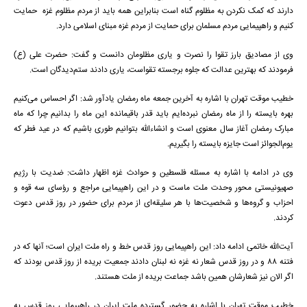
دارند که کمک نکردن به مظلوم گناه است بنابراین همه باید از مردم مظلوم غزه حمایت
کنیم و راهپیمایی مردم مسلمان برای حمایت از مردم غزه مبنای اسلامی دارد.
وی از مصادیق بارز تقوا را نصرت و یاری مظلومان دانست و گفت: حضرت علی (ع)
فرمودند که بهترین عدالت که جلوه برجسته تقواست، یاری دادند ستم‌دیدگان است.
خطیب موقت تهران با اشاره به آخرین جمعه ماه رمضان یادآور شد: اگر احساس می‌کنیم
بهره بایسته را از ماه رمضان نبرده‌ایم باید قدر باقیمانده این ماه را بدانیم چرا که ماه
مبارک رمضان آغاز سال معنوی است و انشاءالله بتوانیم طوری باشیم که در عید فطر که
یوم‌الجوائز است جایزه بایسته را بگیریم.
وی در ادامه با اشاره به مسئله فلسطین و حوادث غزه اظهار داشت: ضدیت با رژیم
صهیونیستی محور وحدت ملت ماست و در این راهپیمایی مراجع و رؤسای سه قوه و
احزاب و گروه‌ها و شخصیت‌ها با هر سلیقه‌ای از مردم برای حضور در روز قدس دعوت
کردند.
آیت‌الله خاتمی ادامه داد: این راهپیمایی روز قدس خط و راه ملت ایران است؛ آنها که در
فتنه 88 و در روز قدس شعار نه غزه نه لبنان دادند جمعیت بریده از روز قدس بودند که
اگر الان نیز شعارشان همین باشد جماعت بریده از ملت هستند.
خطیب موقت تهران با اشاره به حضور گسترده ملت ایران در راهپیمایی روز قدس به