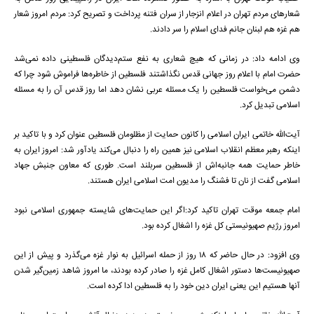
شعارهای مردم تهران در اعلام انزجار از سران فتنه پرداخت و تصریح کرد: مردم امروز شعار
هم غزه هم لبنان جانم فدای اسلام را سر دادند.
وی ادامه داد: در زمانی که هیچ شعاری به نفع ستم‌دیدگان فلسطینی داده نمی‌شد
حضرت امام با اعلام روز جهانی قدس نگذاشتند فلسطین از خاطره‌ها فراموش شود چرا که
دشمن می‌خواست فلسطین را یک مسئله عربی نشان دهد اما روز قدس آن را به مسئله
اسلامی تبدیل کرد.
آیت‌الله خاتمی ایران اسلامی را کانون حمایت از مظلومان فلسطین عنوان کرد و با تاکید بر
اینکه رهبر معظم انقلاب اسلامی نیز همین راه را دنبال می‌کند یادآور شد: امروز ایران به
خاطر حمایت همه جانبه‌اش از فلسطین سربلند است. طوری که معاون جنبش جهاد
اسلامی گفت از نان تا فشنگ را مدیون امت اسلامی ایران هستند.
امام جمعه موقت تهران تاکید کرد:‌اگر این حمایت‌های شایسته جمهوری اسلامی نبود
امروز رژیم صهیونیستی کل غزه را اشغال کرده بود.
وی افزود: در حال حاضر که 18 روز از حمله اسرائیل به نوار غزه می‌گذرد و پیش از این
صهیونیست‌ها دستور اشغال کامل غزه را صادر کرده بودند، ما امروز شاهد زمین‌گیر شدن
آنها هستیم این یعنی ایران دین خود را به فلسطین ادا کرده است.