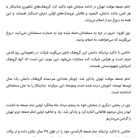
امام جمعه موقت تهران در ادامه سخنان خود تاکید کرد: گروهک‌‌های تکفیری جنایتکار با
هر نامی مانند داعش، النصره و طالبان عروسک‌های کوکی دنیای استکبار هستند و این
همه به دروغ دم از اسلام می‌زنند.
وی افزود: امروز در غزه به مسلمانان حمله شده چرا به حمایت مسلمانان نمی‌آیند دروغ
می‌گویند که می‌خواهند به اسلام بیایند.
خاتمی با تاکید براینکه داعش این گروهک ناچیز می‌گوید شرکت در راهپیمایی روز قدس
حرام است و هرکس شرکت کند مجازات می‌شود این موید این است که آنها گروهک
اسرائیلی صهیونیستی هستند.
امام جمعه موقت تهران یادآور شد: ابوبکر بغدادی سردسته گروهک داعش یک سال
توسط موصاد آموزش دیده شده است وموصاد این سرکرده جنایتکار را به جان مسلمانان
انداخته است.
وی در بخش دیگری از سخنان خود به پنجم مرداد ماه سالگرد اولین نماز جمعه به امامت
ابوذر زمان مرحوم طالقانی اشاره کرد و یادآور شد: یاد و خاطره اولین امام جمعه عزیز تهران
را گرامی می‌داریم.
خاتمی با تاکید براینکه نماز جمعه کارآمدی خود را در طول 35 سال نشان داده و از برکات