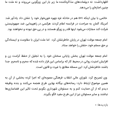
اظهارداشت: نه دیپلمات‌های مذاکره‌کننده ما زیر بار این زورگویی می‌روند و نه ملت ما
چنین اجازه‌ای را می‌دهد.
خاتمی با بیان اینکه 1+5 هم در حادثه غزه چهره خون‌خوار خود را نشان داد یادآور شد:
آمریکا، آلمان به صراحت در فرانسه اعلام کردند هرکسی در راهپیمایی ضد صهیونیستی
شرکت کند مجازات می‌شود اینها قلدر و زورگو هستند و در پی حق نبوده و نخواهند بود.
امام جمعه موقت تهران در پایان خاطرنشان کرد: اما ملت ایران با مقاومت و ایستادگی
بر حق مسلم خود، حقش را خواهد ستاد.
امام جمعه موقت تهران بخش پایانی سخنان خود را به تجلیل از حفظ کرامت زن و
افزایش امنیت روانی در محیط کار که براساس این قرار داده شده که محرم و نامحرم جدا
باشند خاطرنشان کرد: این مسئله مطابق با غیرت و قانون است.
وی تصریح کرد: شورای عالی انقلاب فرهنگی مصوبه‌ای که اجرا کرده بخشی از آن به
همین موضوع ارتباط دارد؛ رسانه‌های بیگانه بهاین طرح هجمه می‌کنند و بنده وظیفه
دیدم که از آن حمایت کنم و به مسئولان شهرداری بگویم تحت تاثیر این فضاسازی‌ها
نباشند و سایر مسئولان نیز از این طرح مفید الگو بگیرند.
بازدیدها: 0