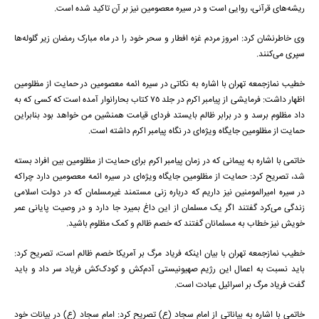
ریشه‌های قرآنی، روایی است و در سیره معصومین نیز بر آن تاکید شده است.
وی خاطرنشان کرد: امروز مردم غزه افطار و سحر خود را در ماه مبارک رمضان زیر گلوله‌ها
سپری می‌کنند.
خطیب نمازجمعه تهران با اشاره به نکاتی در سیره ائمه معصومین در حمایت از مظلومین
اظهار داشت: فرمایشی از پیامبر اکرم در جلد 75 کتاب بحارانوار آمده است که کسی که به
داد مظلوم برسد و در برابر ظالم بایستد فردای قیامت همنشین من خواهد بود بنابراین
حمایت از مظلومین جایگاه ویژه‌ای در نگاه پیامبر اکرم داشته است.
خاتمی با اشاره به پیمانی که در زمان پیامبر اکرم برای حمایت از مظلومین بین افراد بسته
شد، تصریح کرد: حمایت از مظلومین جایگاه ویژه‌ای در سیره ائمه معصومین دارد چراکه
در سیره امیرالمومنین نیز داریم که درباره زنی مستمند غیرمسلمان که در دولت اسلامی
زندگی می‌کرد گفتند اگر یک مسلمان از این داغ بمیرد جا دارد و در وصیت پایانی عمر
خویش نیز خطاب به مسلمانان گفتند که خصم ظالم و کمک مظلوم باشید.
خطیب نمازجمعه تهران با بیان اینکه فریاد مرگ بر آمریکا خصم ظالم است، تصریح کرد:
باید نسبت به اعمال این رژیم صهیونیستی آدم‌کش و کودک‌کش فریاد سر داد و باید
گفت فریاد مرگ بر اسرائیل عبادت است.
خاتمی با اشاره به بیاناتی از امام سجاد (ع) تصریح کرد: امام سجاد (ع) در بیانات خود