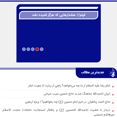
فیلم// هشدارهایی که هرگز شنیده نشد
جدیدترین مطالب
امام رضا علیه السلام از ما چه می‌خواهد؟ راهی از زیارت تا معیت امام
ایران اباعبدالله نماهنگ جدید حاج حسین سیب سرخی
حاج احمد پناهیان: در حرم امام حسین (ع) چه بخواهیم؟ | ویژه اربعین
دیدار با حضرت اباعبدالله الحسین (ع) و راهکار استجابت حاجات/ حجت الاسلام
میرهاشم حسینی