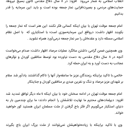
انقلاب اسلامی به شمار می‌رود افزود: در 8 سال دفاع مقدس کانون بسیج نیروها،
حمایت‌های مردمی و بصیرت‌افزایی نماز جمعه بوده است و باید این سرمایه را قدر
بدانیم.
امام جمعه موقت تهران با بیان اینکه کسانی فکر نکنند این هنر است که نماز جمعه را
بکوبند اظهار داشت: درواقع این سرمایه‌سوزی است؛ با استکباری که با اصل نظام
اسلامی مسئله دارد و عقده‌اش را سر نماز جمعه درمی‌آورد همراه نشوید .
وی همچنین ضمن گرامی داشتن سالگرد عملیات مرصاد اظهار داشت: صدام می‌خواست
آنچه در 8 سال دفاع مقدس به دست نیاورده بود توسط منافقین کوردل و نوکرهای
عجانب به دست آورد و به ایران حمله کرد.
خاتمی با تاکید براینکه رزمندگان عزیز ما ساعقه‌وار آنها را ناکام گذاشتند یادآور شد سلام
بر شهدای عزیز مرصاد و ننگ و نفرین عبدی بر منافقین کوردل و جنایتکار.
امام جمعه موقت تهران در ادامه سخنان خود با بیان اینکه 4 ماه دیگر توافق تمدید شد
افزود: دیپلمات‌های محترم ما نهایت تلاششان را انجام دادند؛ ما برای چندمین بار به
دنیای استکبار می‌گوییم اگر فکر باج گرفتن از ملت مسلمان ایران هستید کور خواهید
خواند.
وی با تاکید براینکه با زیاده‌خواهیشان نمی‌توانند از ملت بزرگ ایران باج بگیرند