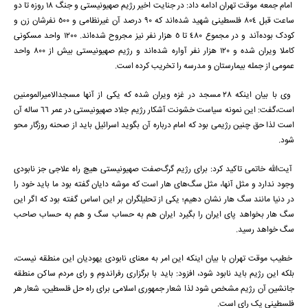
امام جمعه موقت تهران ادامه داد: در جنایت اخیر رژیم صهیونیستی و جنگ 18 روزه تا دو
ساعت قبل 804 فلسطینی شهید شده‌اند که 90 درصد آن غیرنظامی و 500 نفرشان زن و
کودک بوده‌آند و در مجموع 480 تا 5 هزار نفر نیز مجروح شده‌اند. 1200 واحد مسکونی
کاملا ویران شده و 120 هزار نفر آواره شده‌اند و رژیم صهیونیستی بیش از 800 واحد
عمومی از جمله بیمارستان و مدرسه را تخریب کرده است.
وی با بیان اینکه 28 مسجد در غزه ویران شده که یکی از آنها مسجدالامیرالمومنین
است،‌گفت: این نمونه سیاست خشونت آشکار رژیم جلاد صهیونیستی در عمر 66 ساله آن
است لذا حق چنین رژیمی بود که امام درباره آن بگوید اسرائیل باید از صحنه روزگار محو
شود.
آیت‌الله خاتمی تاکید کرد: برای رژیم گرگ‌صفت صهیونیستی هیچ راه علاجی جز نابودی
وجود ندارد و مثل آنها، مثل سگ‌های هار است که موشه دایان گفته بود ما باید خود را
در دنیا مانند سگ هار نشان دهیم؛ یکی از تحلیلگران بر این اساس گفته بود که اگر این
سگ هار بخواهد پای ایران را بگیرد ایران هم به حساب سگ و هم به حساب صاحب
سگ خواهد رسید.
خطیب موقت تهران با بیان اینکه این امر به معنای نابودی یهودیان این منطقه نیست،
بلکه این رژیم باید نابود شود، افزود: باید با برگزاری رفراندوم و رای مردم ساکن منطقه
جانشین آن رژیم مشخص شود لذا شعار جمهوری اسلامی برای راه حل فلسطین، شعار هر
فلسطینی یک رای است.