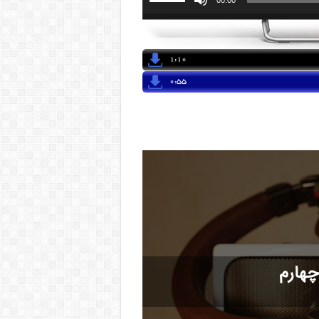
1:10
0:55
هارم