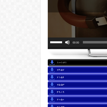
00:00
1:01:21
24:57
21:56
25:53
49:19
20:50
21:23