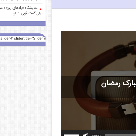
نمایشگاه «راه‌های روح» در 
برای گفت‌وگوی ادیان
[rev_slider alias="slider-1" slidertitle="Slider 1"][/rev_slider]
بارک رمضان
00:00