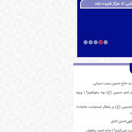
ایی که هرگز شنیده نشد
 جدید حاج حسین سیب سرخی
م امام حسین (ع) چه بخواهیم؟ | ویژه
 الحسین (ع) و راهکار استجابت حاجات/
ی
للهی+متن کامل
یت نمی‌کنیم؟ | حاج احمد پناهیان