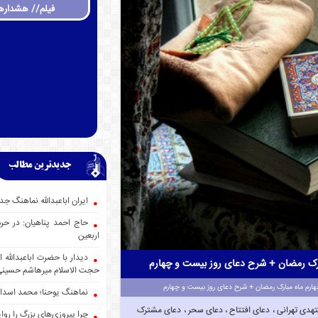
فیلم// هشداره
جدیدترین مطالب
ایران اباعبدالله نماهنگ
حاج احمد پناهیان: در حر
اربعین
دیدار با حضرت اباعبدالله
ارک رمضان + شرح دعای روز بیست و چهارم
حجت الاسلام میرهاشم حسین
ارم ماه مبارک رمضان + شرح دعای روز بیست و چهارم
نماهنگ یوحنا؛ محمد اسدا
تهدی تهرانی ، دعای افتتاح ، دعای سحر ، دعای مشترک
چرا پیروزی‌های بزرگ را روا