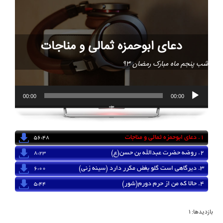
دعای ابوحمزه ثمالی و مناجات
شب پنجم ماه مبارک رمضان 93
00:00
00:00
1.
دعای ابوحمزه ثمالی و مناجات
56:48
2.
روضه حضرت عبدالله بن حسن(ع)
8:23
3.
دیرگاهی است گلو بغض مکرر دارد (سینه زنی)
6:00
4.
حالا که من از حرم دورم(شور)
5:44
بازدیدها: 1