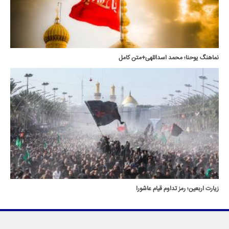
نماهنگ یوحنا؛ محمد اسداللهی+متن کامل
زیارت اربعین؛ رمز تداوم قیام عاشورا