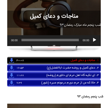
مناجات و دعای کمیل
شب پنجم ماه مبارک رمضان 93
00:00
00:00
1.
مناجات و دعای کمیل
40:08
2.
دعای کمیل و روضه حضرت اباالفضل(ع)
16:54
3.
ای تکیه گاه اهل حرم ای دلاورم (روضه)
11:28
4.
حالا که من از حرم دورم درمونم صبره (شور)
7:36
شب پنجم رمضان 93