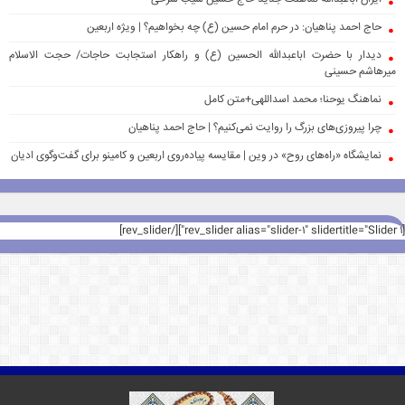
حاج احمد پناهیان: در حرم امام حسین (ع) چه بخواهیم؟ | ویژه اربعین
دیدار با حضرت اباعبدالله الحسین (ع) و راهکار استجابت حاجات/ حجت الاسلام
میرهاشم حسینی
نماهنگ یوحنا؛ محمد اسداللهی+متن کامل
چرا پیروزی‌های بزرگ را روایت نمی‌کنیم؟ | حاج احمد پناهیان
نمایشگاه «راه‌های روح» در وین | مقایسه پیاده‌روی اربعین و کامینو برای گفت‌وگوی ادیان
[rev_slider alias="slider-1" slidertitle="Slider 1"][/rev_slider]