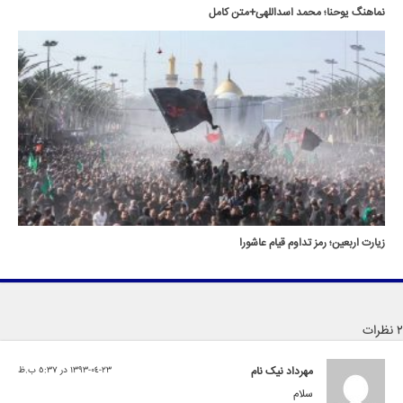
نماهنگ یوحنا؛ محمد اسداللهی+متن کامل
زیارت اربعین؛ رمز تداوم قیام عاشورا
2 نظرات
مهرداد نیک نام
1393-04-23 در 5:37 ب.ظ
سلام