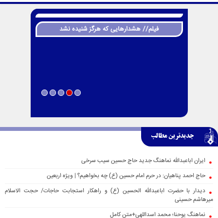
فیلم// هشدارهایی که هرگز شنیده نشد
جدیدترین مطالب
ایران اباعبدالله نماهنگ جدید حاج حسین سیب سرخی
حاج احمد پناهیان: در حرم امام حسین (ع) چه بخواهیم؟ | ویژه اربعین
دیدار با حضرت اباعبدالله الحسین (ع) و راهکار استجابت حاجات/ حجت الاسلام
میرهاشم حسینی
نماهنگ یوحنا؛ محمد اسداللهی+متن کامل