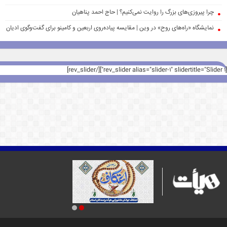
چرا پیروزی‌های بزرگ را روایت نمی‌کنیم؟ | حاج احمد پناهیان
نمایشگاه «راه‌های روح» در وین | مقایسه پیاده‌روی اربعین و کامینو برای گفت‌وگوی ادیان
[rev_slider alias="slider-1" slidertitle="Slider 1"][/rev_slider]