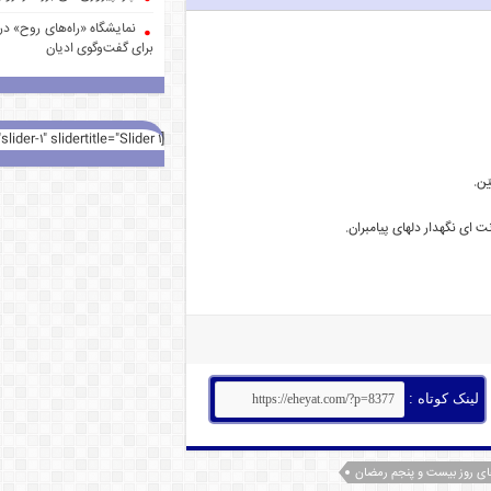
نمایشگاه «راه‌های روح» در 
برای گفت‌وگوی ادیان
[rev_slider alias="slider-1" slidertitle="Slider 1"][/rev_slider]
یّن.
 اى نگهدار دلهاى پیامبران.
لینک کوتاه :
اى روز بیست و پنجم رمضان