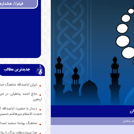
فیلم// هشداره
جدیدترین مطالب
ایران اباعبدالله نماهنگ
حاج احمد پناهیان: در حر
اربعین
دیدار با حضرت اباعبدالله
ان
حجت الاسلام میرهاشم حسین
م رمضان
نماهنگ یوحنا؛ محمد اسدا
چرا پیروزی‌های بزرگ را روا