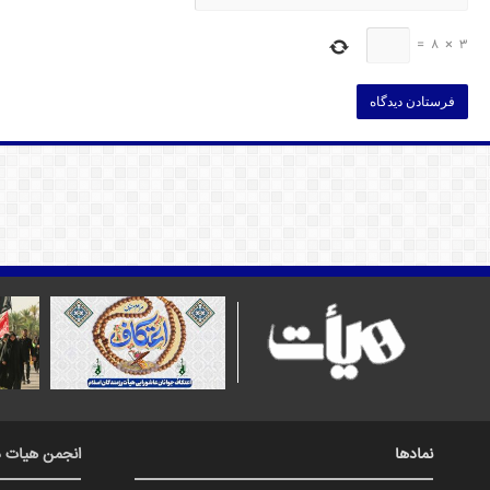
=
8
×
3
نمادها
انجمن هیات د