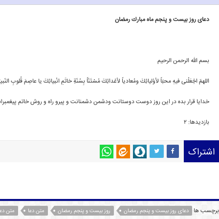
دعاى روز بیست و پنجم ماه مبارك رمضان
بسم الله الرحمن الرحیم
اللهمّ اجْعَلْنی فیهِ محبّاً لأوْلیائِكَ ومُعادیاً لأعْدائِكَ مُسْتَنّاً بِسُنّةِ خاتَمِ انْبیائِكَ یا عاصِمَ قُلوبِ النّبی
خدایا قرار بده در این روز دوست دوستانت ودشمن دشمنانت و پیرو راه و روش خاتم پیغمبرانت
بازدیدها: 2
اشتراک
برچسب ها
دعاى روز بیست و پنجم رمضان
روز بیست و پنجم رمضان
متن دعا
متن دع