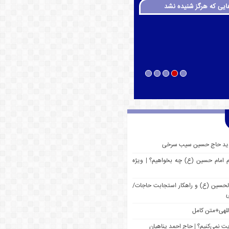
ایی که هرگز شنیده نشد
 جدید حاج حسین سیب سرخی
م امام حسین (ع) چه بخواهیم؟ | ویژه
 الحسین (ع) و راهکار استجابت حاجات/
ی
للهی+متن کامل
یت نمی‌کنیم؟ | حاج احمد پناهیان