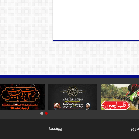
اری
پیوندها