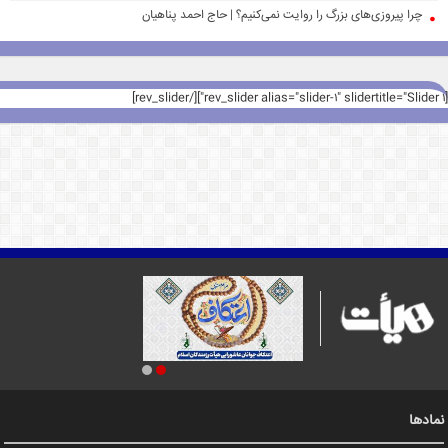
چرا پیروزی‌های بزرگ را روایت نمی‌کنیم؟ | حاج احمد پناهیان
[rev_slider alias="slider-1" slidertitle="Slider 1"][/rev_slider]
نمادها