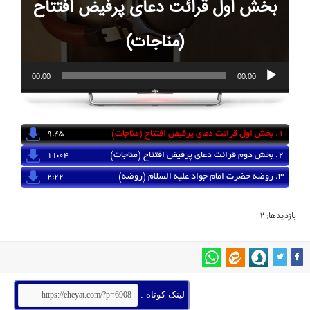
بخش اول قرائت دعای پرفیض افتتاح
(مناجات)
شب هفتم ماه رمضان 93 حرم مطهر امام رضا (ع)
00:00
00:00
1.
بخش اول قرائت دعای پرفیض افتتاح (مناجات)
9:45
2.
بخش دوم قرائت دعای پرفیض افتتاح (مناجات)
11:04
3.
روضه حضرت امام جواد علیه السلام (روضه)
2:22
بازدیدها: 2
لینک کوتاه :