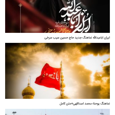
ایران اباعبدالله نماهنگ جدید حاج حسین سیب سرخی
نماهنگ یوحنا؛ محمد اسداللهی+متن کامل