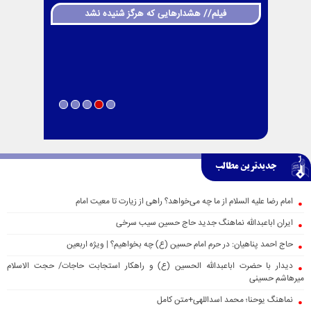
فیلم// هشدارهایی که هرگز شنیده نشد
جدیدترین مطالب
امام رضا علیه السلام از ما چه می‌خواهد؟ راهی از زیارت تا معیت امام
ایران اباعبدالله نماهنگ جدید حاج حسین سیب سرخی
حاج احمد پناهیان: در حرم امام حسین (ع) چه بخواهیم؟ | ویژه اربعین
دیدار با حضرت اباعبدالله الحسین (ع) و راهکار استجابت حاجات/ حجت الاسلام
میرهاشم حسینی
نماهنگ یوحنا؛ محمد اسداللهی+متن کامل