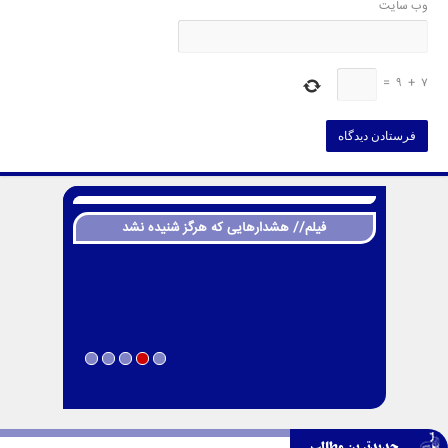
وب‌ سایت
=
9
+
7
فیلم// هشدارهایی که هرگز شنیده نشد
جدیدترین مطالب