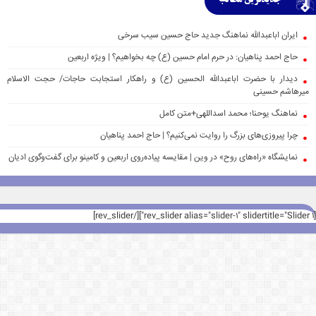
ایران اباعبدالله نماهنگ جدید حاج حسین سیب سرخی
حاج احمد پناهیان: در حرم امام حسین (ع) چه بخواهیم؟ | ویژه اربعین
دیدار با حضرت اباعبدالله الحسین (ع) و راهکار استجابت حاجات/ حجت الاسلام
میرهاشم حسینی
نماهنگ یوحنا؛ محمد اسداللهی+متن کامل
چرا پیروزی‌های بزرگ را روایت نمی‌کنیم؟ | حاج احمد پناهیان
نمایشگاه «راه‌های روح» در وین | مقایسه پیاده‌روی اربعین و کامینو برای گفت‌وگوی ادیان
[rev_slider alias="slider-1" slidertitle="Slider 1"][/rev_slider]