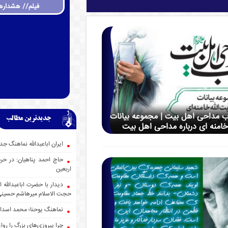
فیلم// هشداره
ب مداحی اهل بیت | مجموعه بیانات
جدیدترین مطالب
خامنه ای درباره مداحی اهل بیت
ایران اباعبدالله نماهنگ
حاج احمد پناهیان: در حر
اربعین
دیدار با حضرت اباعبدالله
حجت الاسلام میرهاشم حسین
نماهنگ یوحنا؛ محمد اسدا
چرا پیروزی‌های بزرگ را روا