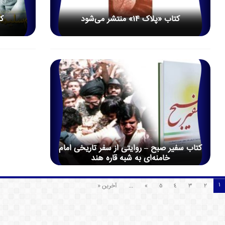
کتاب «پلاک ۱۴» منتشر می‌شود
ک
کتاب سفیر صبح – روایتی از سفر تاریخی امام
خامنه‌ای به شبه قاره هند
1
2
3
4
5
»
...
آخرین «