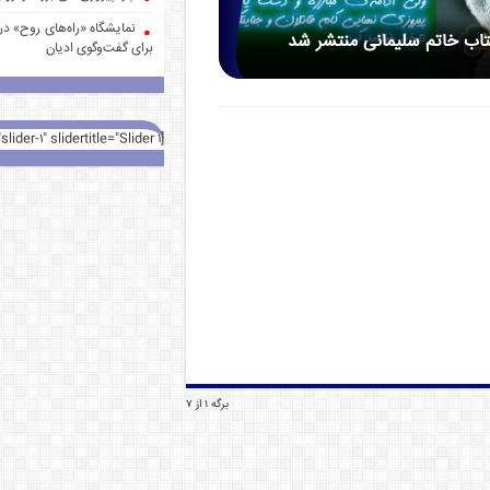
نمایشگاه «راه‌های روح» در 
تاب خاتم سلیمانی منتشر شد
برای گفت‌وگوی ادیان
[rev_slider alias="slider-1" slidertitle="Slider 1"][/rev_slider]
برگه 1 از 7