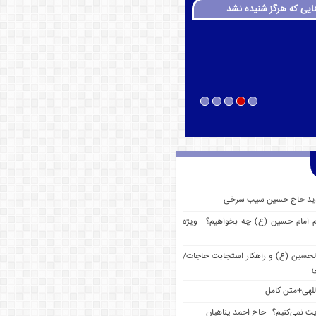
ایی که هرگز شنیده نشد
 جدید حاج حسین سیب سرخی
م امام حسین (ع) چه بخواهیم؟ | ویژه
 الحسین (ع) و راهکار استجابت حاجات/
ی
للهی+متن کامل
یت نمی‌کنیم؟ | حاج احمد پناهیان