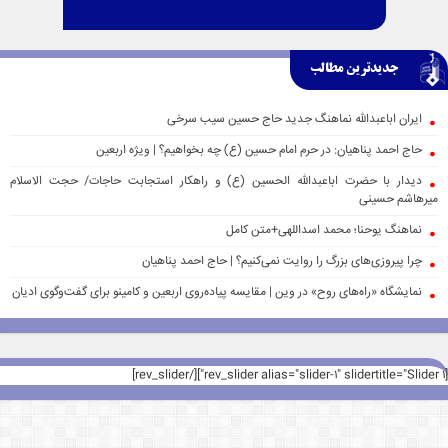
جدیدترین مطالب
ایران اباعبدالله نماهنگ جدید حاج حسین سیب سرخی
حاج احمد پناهیان: در حرم امام حسین (ع) چه بخواهیم؟ | ویژه اربعین
دیدار با حضرت اباعبدالله الحسین (ع) و راهکار استجابت حاجات/ حجت الاسلام
میرهاشم حسینی
نماهنگ یوحنا؛ محمد اسداللهی+متن کامل
چرا پیروزی‌های بزرگ را روایت نمی‌کنیم؟ | حاج احمد پناهیان
نمایشگاه «راه‌های روح» در وین | مقایسه پیاده‌روی اربعین و کامینو برای گفت‌وگوی ادیان
[rev_slider alias="slider-1" slidertitle="Slider 1"][/rev_slider]