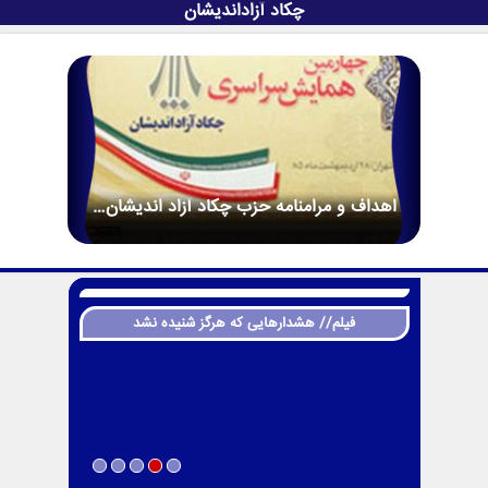
چکاد آزاداندیشان
اهداف و مرامنامه حزب چکاد آزاد اندیشان…
فیلم// هشدارهایی که هرگز شنیده نشد