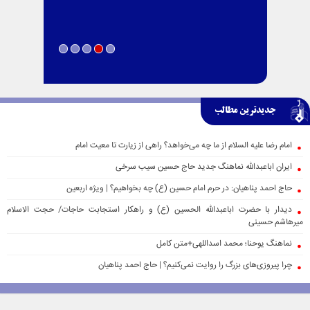
جدیدترین مطالب
امام رضا علیه السلام از ما چه می‌خواهد؟ راهی از زیارت تا معیت امام
ایران اباعبدالله نماهنگ جدید حاج حسین سیب سرخی
حاج احمد پناهیان: در حرم امام حسین (ع) چه بخواهیم؟ | ویژه اربعین
دیدار با حضرت اباعبدالله الحسین (ع) و راهکار استجابت حاجات/ حجت الاسلام
میرهاشم حسینی
نماهنگ یوحنا؛ محمد اسداللهی+متن کامل
چرا پیروزی‌های بزرگ را روایت نمی‌کنیم؟ | حاج احمد پناهیان