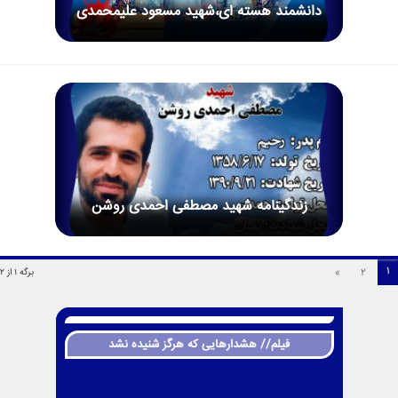
دانشمند هسته ای،شهید مسعود علیمحمدی
زندگینامه شهید مصطفی احمدی روشن
1
»
2
برگه 1 از 2
فیلم// هشدارهایی که هرگز شنیده نشد