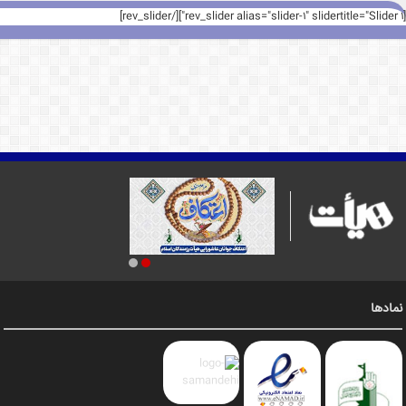
[rev_slider alias="slider-1" slidertitle="Slider 1"][/rev_slider]
نمادها