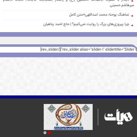
میرهاشم حسینی
نماهنگ یوحنا؛ محمد اسداللهی+متن کامل
چرا پیروزی‌های بزرگ را روایت نمی‌کنیم؟ | حاج احمد پناهیان
[rev_slider alias="slider-1" slidertitle="Slider 1"][/rev_slider]