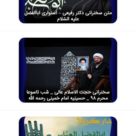
متن سخنرانی دکتر رفیعی – استواری اباالفضل
علیه السّلام
سخنرانی حجت الاسلام عالی _ شب تاسوعا
محرم 98 _ حسینیه امام خمینی رحمه الله
علیه