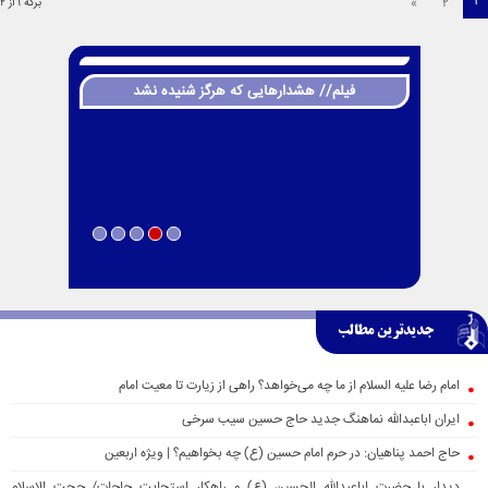
1
»
2
برگه 1 از 2
فیلم// هشدارهایی که هرگز شنیده نشد
جدیدترین مطالب
امام رضا علیه السلام از ما چه می‌خواهد؟ راهی از زیارت تا معیت امام
ایران اباعبدالله نماهنگ جدید حاج حسین سیب سرخی
حاج احمد پناهیان: در حرم امام حسین (ع) چه بخواهیم؟ | ویژه اربعین
دیدار با حضرت اباعبدالله الحسین (ع) و راهکار استجابت حاجات/ حجت الاسلام