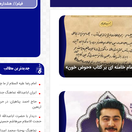
فیلم// هشداره
مام خامنه ای بر کتاب «حوض خون»
جدیدترین مطالب
امام رضا علیه السلام از ما 
ایران اباعبدالله نماهنگ
حاج احمد پناهیان: در حر
اربعین
دیدار با حضرت اباعبدالله
حجت الاسلام میرهاشم حسین
نماهنگ یوحنا؛ محمد اسدا