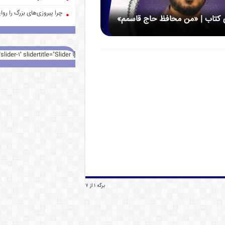
چرا پیروزی‌های بزرگ را روا
 کتاب | «من محافظ حاج قاسمم»
[rev_slider alias="slider-1" slidertitle="Slider 1"][/rev_slider]
برگه 1 از 7