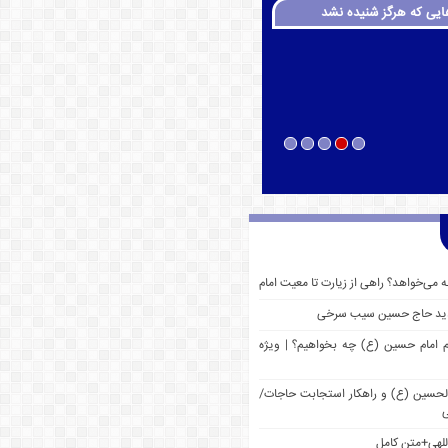
ایی که هرگز شنیده نشد
چه می‌خواهد؟ راهی از زیارت تا معیت امام
 جدید حاج حسین سیب سرخی
م امام حسین (ع) چه بخواهیم؟ | ویژه
 الحسین (ع) و راهکار استجابت حاجات/
ی
للهی+متن کامل