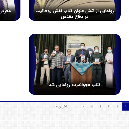
رونمایی از شش عنوان کتاب نقش روحانیت
معرفی
در دفاع مقدس
کتاب «جوانمرد» رونمایی شد
1
2
3
4
5
»
...
آخرین «