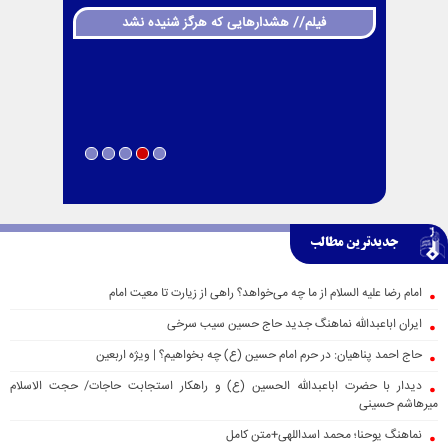
فیلم// هشدارهایی که هرگز شنیده نشد
جدیدترین مطالب
امام رضا علیه السلام از ما چه می‌خواهد؟ راهی از زیارت تا معیت امام
ایران اباعبدالله نماهنگ جدید حاج حسین سیب سرخی
حاج احمد پناهیان: در حرم امام حسین (ع) چه بخواهیم؟ | ویژه اربعین
دیدار با حضرت اباعبدالله الحسین (ع) و راهکار استجابت حاجات/ حجت الاسلام
میرهاشم حسینی
نماهنگ یوحنا؛ محمد اسداللهی+متن کامل