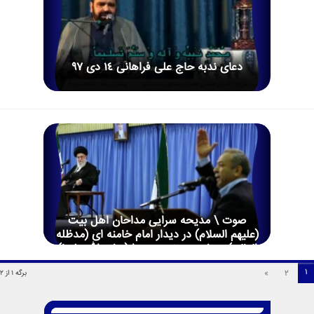
دعای ندبه حاج علی فراهانی 14 دی ۹۷
صوت \ مدیحه سرایی مداحان اهل بیت
(علیهم السلام) در دیدار امام خامنه ای (مدظله
العالی) – ولادت حضرت زهرا (سلام الله علیها)
-20 فروردین 94
1
»
2
برگه 1 از 2