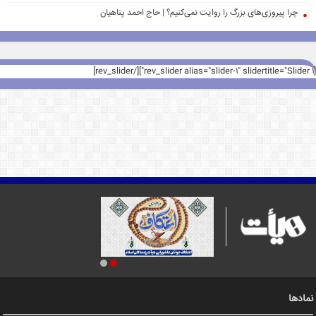
چرا پیروزی‌های بزرگ را روایت نمی‌کنیم؟ | حاج احمد پناهیان
[rev_slider alias="slider-1" slidertitle="Slider 1"][/rev_slider]
نمادها