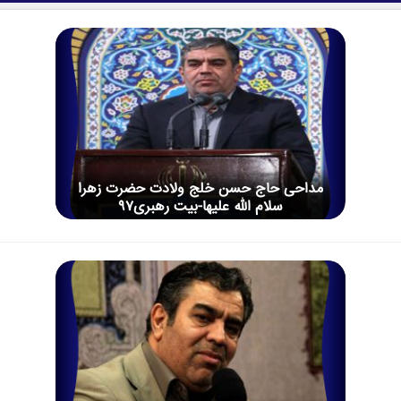
مداحی حاج حسن خلج ولادت حضرت زهرا
سلام الله علیها-بیت رهبری97