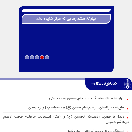
فیلم// هشدارهایی که هرگز شنیده نشد
جدیدترین مطالب
ایران اباعبدالله نماهنگ جدید حاج حسین سیب سرخی
حاج احمد پناهیان: در حرم امام حسین (ع) چه بخواهیم؟ | ویژه اربعین
دیدار با حضرت اباعبدالله الحسین (ع) و راهکار استجابت حاجات/ حجت الاسلام
میرهاشم حسینی
نماهنگ یوحنا؛ محمد اسداللهی+متن کامل