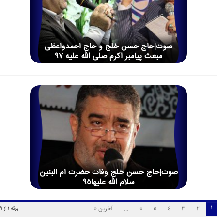
صوت|حاج حسن خلج و حاج احمدواعظی
مبعث پیامبر اکرم صلی الله علیه 97
صوت|حاج حسن خلج وفات حضرت ام البنین
سلام الله علیها95
1
2
3
4
5
»
...
آخرین «
برگه 1 از 9