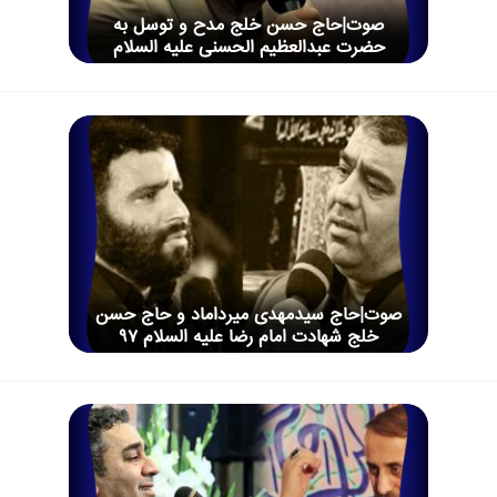
صوت|حاج حسن خلج مدح و توسل به
حضرت عبدالعظیم الحسنی علیه السلام
صوت|حاج سیدمهدی میرداماد و حاج حسن
خلج شهادت امام رضا علیه السلام 97