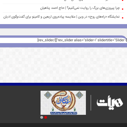
چرا پیروزی‌های بزرگ را روایت نمی‌کنیم؟ | حاج احمد پناهیان
نمایشگاه «راه‌های روح» در وین | مقایسه پیاده‌روی اربعین و کامینو برای گفت‌وگوی ادیان
[rev_slider alias="slider-1" slidertitle="Slider 1"][/rev_slider]