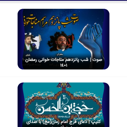
صوت | شب پانزدهم مناجات خوانی رمضان
1401
کلیپ | دعای فرج امام زمان(عج) با صدای