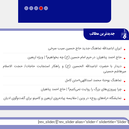
جدیدترین مطالب
ایران اباعبدالله نماهنگ جدید حاج حسین سیب سرخی
حاج احمد پناهیان: در حرم امام حسین (ع) چه بخواهیم؟ | ویژه اربعین
دیدار با حضرت اباعبدالله الحسین (ع) و راهکار استجابت حاجات/ حجت الاسلام
میرهاشم حسینی
نماهنگ یوحنا؛ محمد اسداللهی+متن کامل
چرا پیروزی‌های بزرگ را روایت نمی‌کنیم؟ | حاج احمد پناهیان
نمایشگاه «راه‌های روح» در وین | مقایسه پیاده‌روی اربعین و کامینو برای گفت‌وگوی ادیان
[rev_slider alias="slider-1" slidertitle="Slider 1"][/rev_slider]