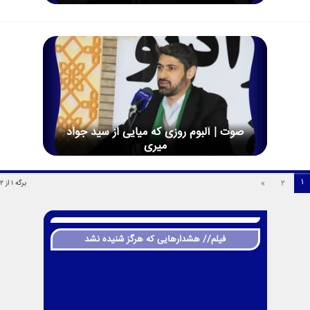
صوت | آلبوم روزی که میایی از سید جواد
میری
1
»
2
برگه 1 از 2
فیلم// هشدارهایی که هرگز شنیده نشد