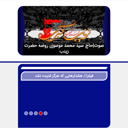
صوت|حاج سید محمد موسوی روضه حضرت
زینب
فیلم// هشدارهایی که هرگز شنیده نشد