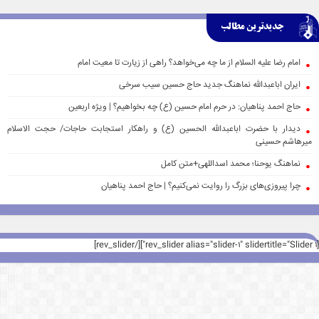
جدیدترین مطالب
امام رضا علیه السلام از ما چه می‌خواهد؟ راهی از زیارت تا معیت امام
ایران اباعبدالله نماهنگ جدید حاج حسین سیب سرخی
حاج احمد پناهیان: در حرم امام حسین (ع) چه بخواهیم؟ | ویژه اربعین
دیدار با حضرت اباعبدالله الحسین (ع) و راهکار استجابت حاجات/ حجت الاسلام
میرهاشم حسینی
نماهنگ یوحنا؛ محمد اسداللهی+متن کامل
چرا پیروزی‌های بزرگ را روایت نمی‌کنیم؟ | حاج احمد پناهیان
[rev_slider alias="slider-1" slidertitle="Slider 1"][/rev_slider]