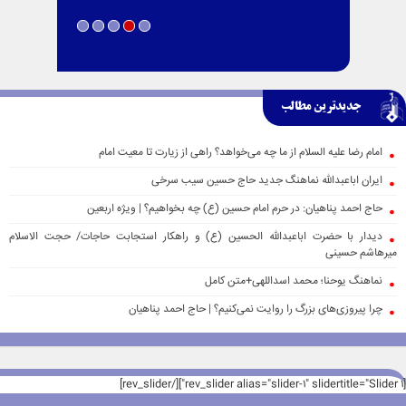
جدیدترین مطالب
امام رضا علیه السلام از ما چه می‌خواهد؟ راهی از زیارت تا معیت امام
ایران اباعبدالله نماهنگ جدید حاج حسین سیب سرخی
حاج احمد پناهیان: در حرم امام حسین (ع) چه بخواهیم؟ | ویژه اربعین
دیدار با حضرت اباعبدالله الحسین (ع) و راهکار استجابت حاجات/ حجت الاسلام
میرهاشم حسینی
نماهنگ یوحنا؛ محمد اسداللهی+متن کامل
چرا پیروزی‌های بزرگ را روایت نمی‌کنیم؟ | حاج احمد پناهیان
[rev_slider alias="slider-1" slidertitle="Slider 1"][/rev_slider]