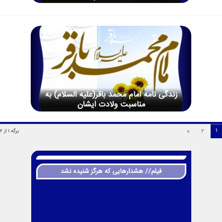
زندگی نامه امام محمد باقر(علیه السلام) به
مناسبت ولادت ایشان
1
»
2
برگه 1 از 2
فیلم// هشدارهایی که هرگز شنیده نشد