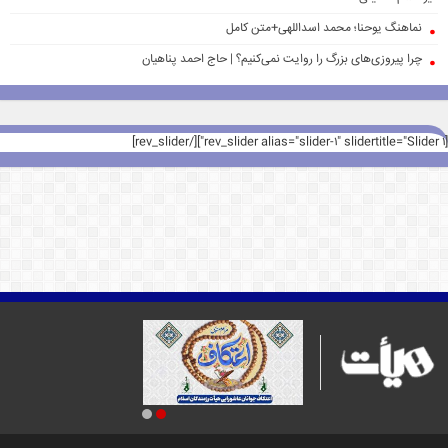
نماهنگ یوحنا؛ محمد اسداللهی+متن کامل
چرا پیروزی‌های بزرگ را روایت نمی‌کنیم؟ | حاج احمد پناهیان
[rev_slider alias="slider-1" slidertitle="Slider 1"][/rev_slider]