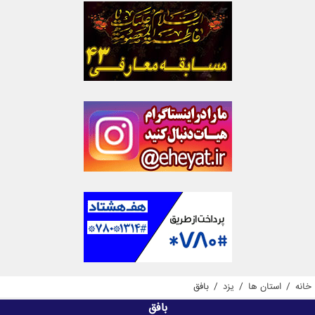
خانه
/
استان ها
/
یزد
/
بافق
بافق