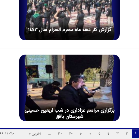
گزارش کار دهه ماه محرم الحرام سال 1443
برگزاری مراسم عزاداری در شب اربعین حسینی
شهرستان بافق
1
2
3
4
5
»
10
20
30
...
آخرین «
برگه 1 از 48