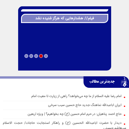
فیلم// هشدارهایی که هرگز شنیده نشد
جدیدترین مطالب
امام رضا علیه السلام از ما چه می‌خواهد؟ راهی از زیارت تا معیت امام
ایران اباعبدالله نماهنگ جدید حاج حسین سیب سرخی
حاج احمد پناهیان: در حرم امام حسین (ع) چه بخواهیم؟ | ویژه اربعین
دیدار با حضرت اباعبدالله الحسین (ع) و راهکار استجابت حاجات/ حجت الاسلام
میرهاشم حسینی