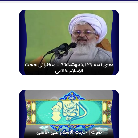
دعای ندبه 29 اردیبهشت96 – سخنرانی حجت
الاسلام خاتمی
صوت | حجت الاسلام علی خاتمی