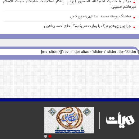
دیدار با حضرت اباعبدالله الحسین (ع) و راهکار استجابت حاجات/ حجت الاسلام
میرهاشم حسینی
نماهنگ یوحنا؛ محمد اسداللهی+متن کامل
چرا پیروزی‌های بزرگ را روایت نمی‌کنیم؟ | حاج احمد پناهیان
[rev_slider alias="slider-1" slidertitle="Slider 1"][/rev_slider]