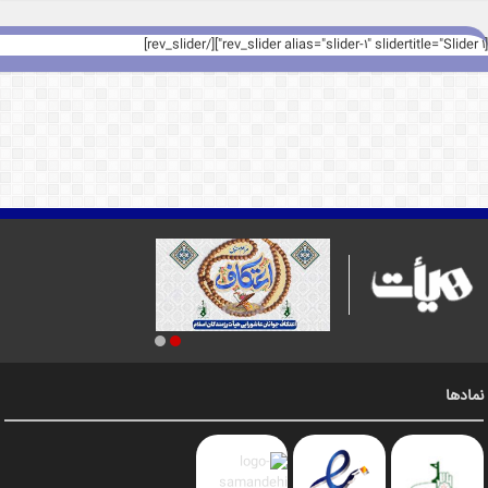
[rev_slider alias="slider-1" slidertitle="Slider 1"][/rev_slider]
نمادها