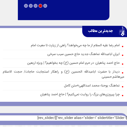
جدیدترین مطالب
امام رضا علیه السلام از ما چه می‌خواهد؟ راهی از زیارت تا معیت امام
ایران اباعبدالله نماهنگ جدید حاج حسین سیب سرخی
حاج احمد پناهیان: در حرم امام حسین (ع) چه بخواهیم؟ | ویژه اربعین
دیدار با حضرت اباعبدالله الحسین (ع) و راهکار استجابت حاجات/ حجت الاسلام
میرهاشم حسینی
نماهنگ یوحنا؛ محمد اسداللهی+متن کامل
چرا پیروزی‌های بزرگ را روایت نمی‌کنیم؟ | حاج احمد پناهیان
[rev_slider alias="slider-1" slidertitle="Slider 1"][/rev_slider]